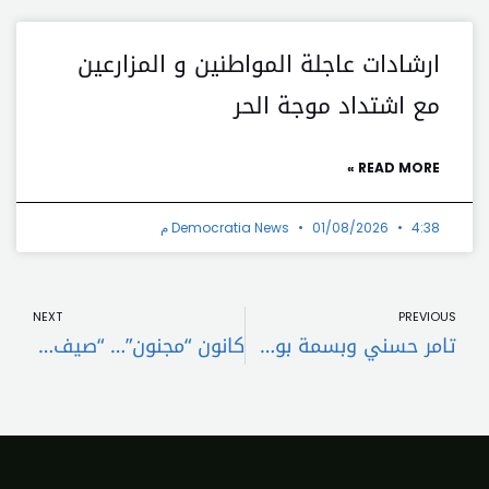
ارشادات عاجلة المواطنين و المزارعين
مع اشتداد موجة الحر
READ MORE »
4:38 م
01/08/2026
Democratia News
t
Prev
NEXT
PREVIOUS
تامر حسني وبسمة بوسيل يطرحان جديدهما
كانون “مجنون”… “صيف وشتي” خلال أيّام!