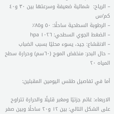
– الرياح: شمالية ضعيفة وسرعتها بين ٣٠ و٤٠
كم/س
– الرطوبة السطحية ساحلًا: ٥٠ و٨٥٪؜
– الضغط الجوي السطحي: ١٠٢٦ hpa
– الانقشاع: جيد، يسوء محليًا بسبب الضباب
– حال البحر: منخفض الموج (٦٠سم) وحرارة سطح
المياه ٢٠
أما في تفاصيل طقس اليومين المقبلين:
الاربعاء: غائم جزئيًا ومغبر قليلًا والحرارة تتراوح
على الشكل التالي: بين ١٢ و٢٠ ساحلًا وبين صفر