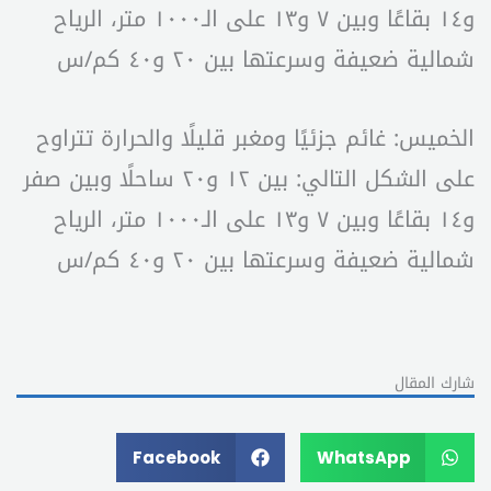
و١٤ بقاعًا وبين ٧ و١٣ على الـ١٠٠٠ متر، الرياح
شمالية ضعيفة وسرعتها بين ٢٠ و٤٠ كم/س
الخميس: غائم جزئيًا ومغبر قليلًا والحرارة تتراوح
على الشكل التالي: بين ١٢ و٢٠ ساحلًا وبين صفر
و١٤ بقاعًا وبين ٧ و١٣ على الـ١٠٠٠ متر، الرياح
شمالية ضعيفة وسرعتها بين ٢٠ و٤٠ كم/س
شارك المقال
Facebook
WhatsApp