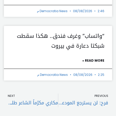
2:46 م
08/08/2026
Democratia News
“واتساب” وغرف فندق.. هكذا سقطت
شبكتا دعارة في بيروت
READ MORE »
2:25 م
08/08/2026
Democratia News
t
Prev
NEXT
PREVIOUS
فرح: لن يسترجع المودعون أموالهم إلا في هذه الحالة.. وهناك حرص لعدم تغيير سعر الصرف بواب: التحديات الاقتصادية يمكن أن تكون بسيطة بحال تأمن القرار السياسي.. والمدن والقرى الحدودية ستساهم بإعادة إعمار سوريا
مكاري مكرّماً الشاعر طلال حيدر: أغنيتَ لبنان بشعرك مُغتسلاً بماء الجنون