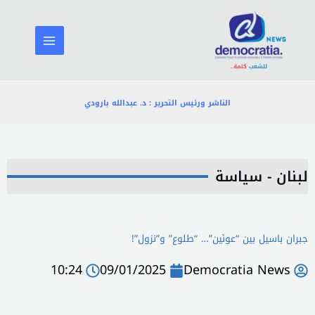
خطي
لى
لمحتوى
الناشر ورئيس التحرير : د. عبدالله بارودي
لبنان - سياسة
جبران باسيل بين “عونَين”… “طلوع” و”نزول”!
10:24
09/01/2025
Democratia News