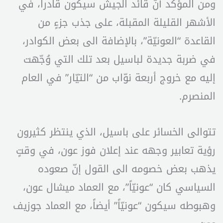
ومن المؤكّد أنّ قائد الجيش سيكون قادراً، في
الأشهر القليلة المقبلة، على جذب جزءٍ من
القاعدة “العونيّة”، بالإضافة الى بعض الكوادر،
في ضربة جديدة لباسيل بعد تلك التي وُجّهت
إليه مع خروج أربعة نوّاب من “التيّار” في العام
المنصرم.
تتوالى الخسائر على باسيل، الذي ينتظر كثيرون
رؤية تعابير وجهه عند إعلان فوز عون، في وقتٍ
يذهب بعض خصومه الى القول إنّ صعوده
السياسي كان “عونيّاً”، مع العماد ميشال عون،
وهبوطه سيكون “عونيّاً” أيضاً، مع العماد جوزيف