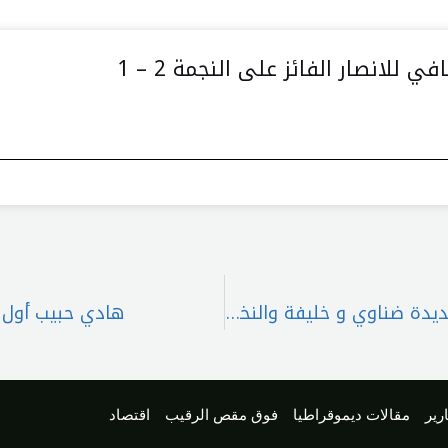
انصار الفائز على النجمة 2 – 1
انتخابات الكرة الطائرة: القاصوف لولاية رئاسية جديدة ضناوي و خليفة والنخل وقرداحي نوابه…مهنا للسر ويزبك للصندوق
هادي حبيب أول ل
رير
مقالات ديموقراطيا
فوق مقص الرقيب
اقتصاد