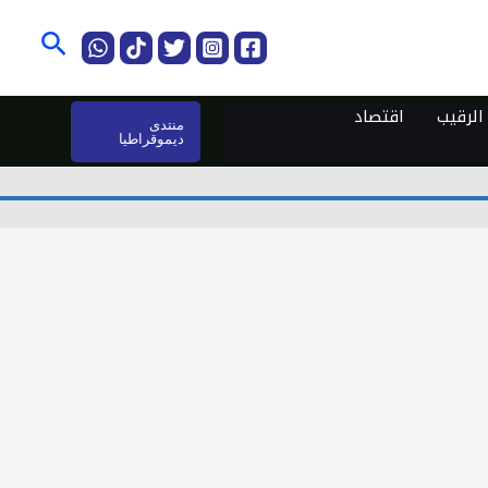
البحث
لرقيب
اقتصاد
منتدى
ديموقراطيا