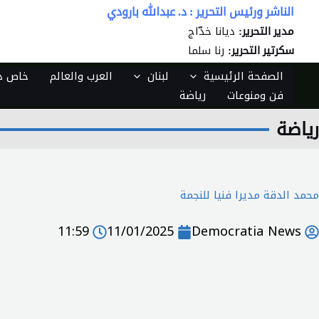
خطي
الناشر ورئيس التحرير : د. عبدالله بارودي
لى
ديانا خدّاج
مدير التحرير:
لمحتوى
رنا سلما
سكرتير التحرير:
الصفحة الرئيسية
لبنان
العرب والعالم
خاص دي
فن ومنوعات
رياضة
رياضة
محمد الدقة مديرا فنيا للنجمة
11:59
11/01/2025
Democratia News