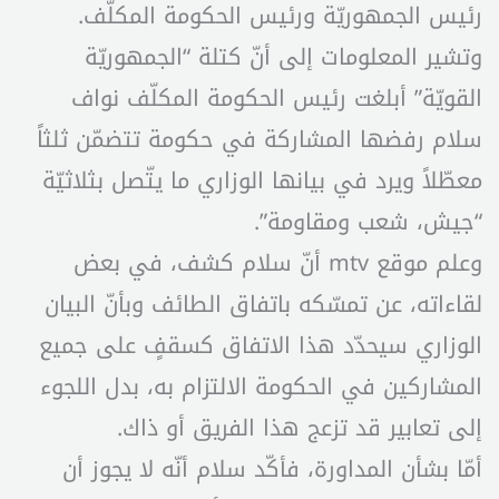
رئيس الجمهوريّة ورئيس الحكومة المكلّف.
وتشير المعلومات إلى أنّ كتلة “الجمهوريّة
القويّة” أبلغت رئيس الحكومة المكلّف نواف
سلام رفضها المشاركة في حكومة تتضمّن ثلثاً
معطّلاً ويرد في بيانها الوزاري ما يتّصل بثلاثيّة
“جيش، شعب ومقاومة”.
وعلم موقع mtv أنّ سلام كشف، في بعض
لقاءاته، عن تمسّكه باتفاق الطائف وبأنّ البيان
الوزاري سيحدّد هذا الاتفاق كسقفٍ على جميع
المشاركين في الحكومة الالتزام به، بدل اللجوء
إلى تعابير قد تزعج هذا الفريق أو ذاك.
أمّا بشأن المداورة، فأكّد سلام أنّه لا يجوز أن