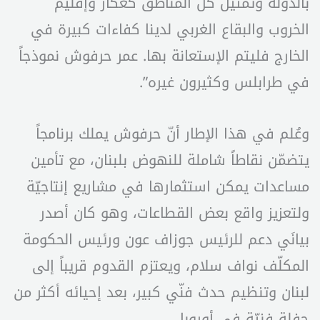
بالدولة وتمثيل كل المناطق كعكار وإقليم
الخروب والبقاع الغربي لدينا كفاءات كبيرة في
الخارج فليتم الإستعانة بها. عمر حرفوش نموذجاً
في طرابلس وكثيرون غيره”.
وعُلم في هذا الإطار أنّ حرفوش يملك برنامجاً
يتضمّن نقاطاً شاملة للنهوض بلبنان، مع تأمين
مساعدات يمكن استثمارها في مشاريع إنتاجيّة
ولتعزيز واقع بعض القطاعات، وهو كان أصدر
بيانَي دعم للرئيس جوزاف عون ورئيس الحكومة
المكلّف نواف سلام، ويعتزم القدوم قريباً إلى
لبنان وتنظيم حدث فنّي كبير، بعد إحيائه أكثر من
حفلة فنيّة في أوروبا.