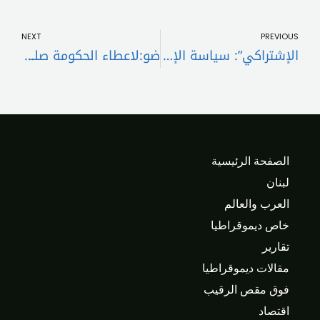
t
Prev
NEXT
PREVIOUS
الإشتراكي”: سياسة الإلغاء والإقصاء جلبت للبنان الويلات
ضو:لاعطاء الحكومة صلاحيات تشريعية لحماية حقوق المودعين
الصفحة الرئيسية
لبنان
العرب والعالم
خاص ديموقراطيا
تقارير
مقالات ديموقراطيا
فوق مقص الرقيب
اقتصاد