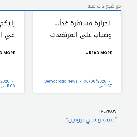
مواضيع ذات صلة:
الحرارة مستقرة غداً…
إليكم
وضباب على المرتفعات
في الأ
D MORE »
READ MORE »
/2026
Democratia News
06/08/2026
11:37 ص
11:08 ص
Prev
PREVIOUS
“صيف وشتي بيومين”