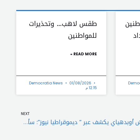
طنين
طقس لاهب… وتحذيرات
اد
للمواطنين
READ MORE »
Democratia News
01/08/2026
Democ
12:15 م
Next
NEXT
المخرج الهندي العالمي راكيش أوبدهياي يكشف عبر ” ديموقراطيا نيوز”: سأصوّر فيلمي الجديد بمصر و أميتاب باتشان “الممثل المعجزة” في السينما الهندية