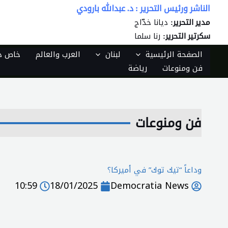
خطي
الناشر ورئيس التحرير : د. عبدالله بارودي
لى
ديانا خدّاج
مدير التحرير:
لمحتوى
رنا سلما
سكرتير التحرير:
الصفحة الرئيسية
لبنان
العرب والعالم
خاص دي
فن ومنوعات
رياضة
فن ومنوعات
وداعاً “تيك توك” في أميركا؟
10:59
18/01/2025
Democratia News