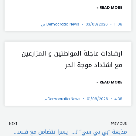
READ MORE »
11:08 ص
03/08/2026
Democratia News
ارشادات عاجلة المواطنين و المزارعين
مع اشتداد موجة الحر
READ MORE »
4:38 م
01/08/2026
Democratia News
t
Prev
NEXT
PREVIOUS
مذيعة “بي بي سي” تعتذر !
يسرا تتضامن مع فلسطين في مهرجان البحر الأحمر السينمائي