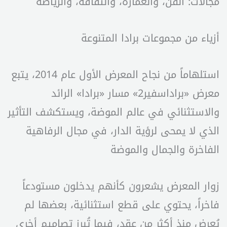
مجالات: الفن، والعمارة، والثقافة، والرياضة
أزياء من مجموعات برادا المتنوعة
استلهاماً من نجاح المعرض الأول عام 2014، يتبع
معرض «براداسفير2» مسار «برادا» الرائد
والاستثنائي في عالم الموضة، ويستكشف التأثير
الذي لا يمحى لرؤية الدار، في مجال الرفاهية
الفاخرة والجمال والموضة
زوار المعرض يشعرون كأنهم يدخلون مستودعاً
فاخراً، يحتوي على قطع استثنائية، بعضها لم
يُعرض منذ أكثر من عقد، فيما تُبرز تصاميم أخرى