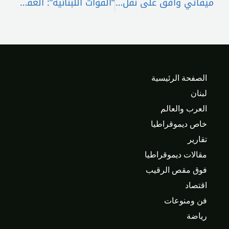
ميقاتي وافق على نقل اعتماد لتمويل ترحيل مواد كيميائية خطرة من منشآت نفط طرابلس والزهراني
“القوات اللبنانية”: العقدة الحكومية كانت و ما زالت على الضفة الممانعة
الصفحة الرئيسية
لبنان
العرب والعالم
خاص ديموقراطيا
تقارير
مقالات ديموقراطيا
فوق مقص الرقيب
اقتصاد
فن ومنوعات
رياضة