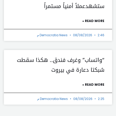
ستشهدعملاً أمنياً مستمراً
READ MORE »
2:46 م
08/08/2026
Democratia News
“واتساب” وغرف فندق.. هكذا سقطت
شبكتا دعارة في بيروت
READ MORE »
2:25 م
08/08/2026
Democratia News
t
Prev