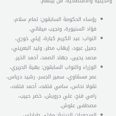
والدينية والاقتصادية، من بينهم:
رؤساء الحكومة السابقون: تمام سلام،
فؤاد السنيورة، ونجيب ميقاتي.
النواب: عبد الكريم كبارة، إيلي خوري،
جميل عبود، إيهاب مطر، وليد البعريني،
محمد يحيى، جهاد الصمد، أحمد الخير.
الوزراء والنواب السابقون: بهية الحريري،
عمر مسقاوي، سمير الجسر، رشيد درباس،
نقولا نحاس، سامي فتفت، أحمد فتفت،
رامي فنج، علي درويش، خضر حبيب،
مصطفى علوش.
المرجعيات الدينية: مفتي طرابلس