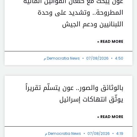
عون يبحث مع كنعان القوانين المالية
المطروحة.. وتشديد على وحدة
اللبنانيين ودعم الجيش
READ MORE »
4:50 م
07/08/2026
Democratia News
بالوثائق والصور.. عون يتسلّم تقريراً
يوثّق انتهاكات إسرائيل
READ MORE »
4:19 م
07/08/2026
Democratia News