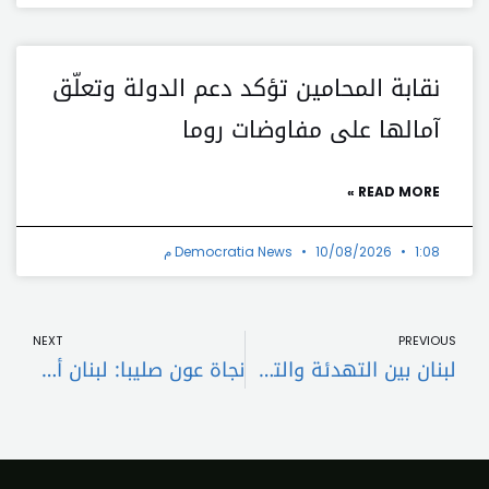
نقابة المحامين تؤكد دعم الدولة وتعلّق
آمالها على مفاوضات روما
READ MORE »
1:08 م
10/08/2026
Democratia News
t
Prev
NEXT
PREVIOUS
لبنان بين التهدئة والتصعيد.. هل يحسمها الجيش على الجبهتين؟
نجاة عون صليبا: لبنان أمام استحقاقات مصيرية وتسليم السلاح يعزز السيادة