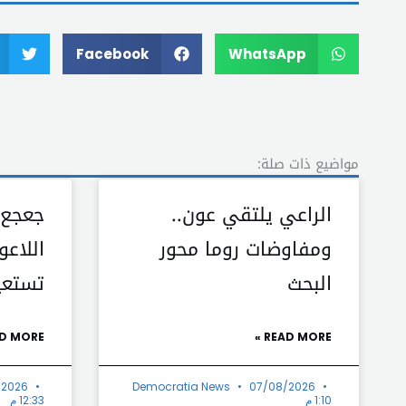
Facebook
WhatsApp
مواضيع ذات صلة:
الراعي يلتقي عون..
جعجع:
ومفاوضات روما محور
اللاعو
البحث
تستعي
D MORE »
READ MORE »
/2026
Democratia News
07/08/2026
1:10 م
12:33 م