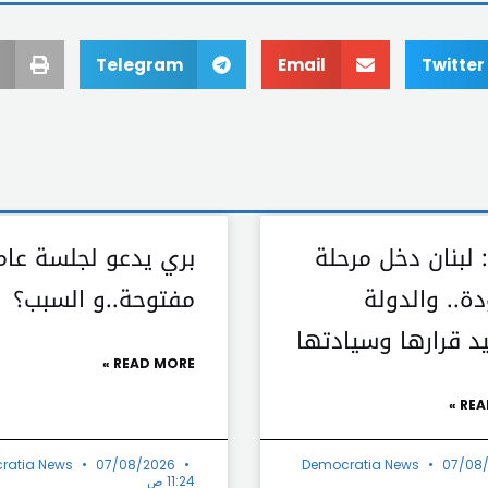
Telegram
Email
Twitter
 لبنان دخل مرحلة
بري يدعو لجلسة عام
دة.. والدولة
مفتوحة..و السبب؟
د قرارها وسيادتها
READ MORE »
REA
ratia News
07/08/2026
Democratia News
07/08
11:24 ص