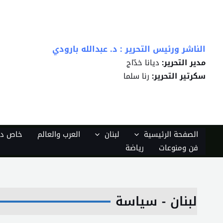
خطي
لى
لمحتوى
الناشر ورئيس التحرير : د. عبدالله بارودي
مدير التحرير:
ديانا خدّاج
سكرتير التحرير:
رنا سلما
الصفحة الرئيسية
لبنان
العرب والعالم
خاص دي
فن ومنوعات
رياضة
لبنان - سياسة