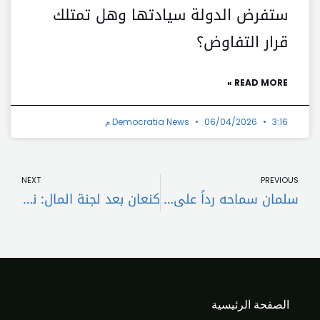
ستفرض الدولة سيادتها وهل تمتلك
قرار التفاوض؟
READ MORE »
3:16 م
06/04/2026
Democratia News
t
Prev
NEXT
PREVIOUS
سلمان سماحه رداً على المفتي قبلان: الانفصال الحبّي هو وحده ما يليق بتضحيات “الثورة الاسلامية في لبنان”
كنعان بعد لجنة المال: نسعى لعمل إيجابي خارج التجاذب السياسي وسنكثّف جلساتنا
الصفحة الرئيسية