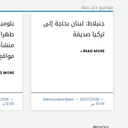
مواضيع ذات صلة:
جنبلاط: لبنان بحاجة إلى
بلومبي
تركيا صديقة
طهران
منشآت
READ MORE »
مواقع
D MORE »
/2026
Democratia News
31/07/2026
10:06 ص
12:09 م
Prev
PREVIOUS