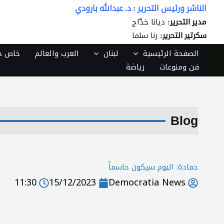
خطي
الناشر ورئيس التحرير : د. عبدالله بارودي
لى
ديانا خدّاج
مدير التحرير:
لمحتوى
رنا سلما
سكرتير التحرير:
الصفحة الرئيسية
لبنان
العرب والعالم
خاص دي
فن ومنوعات
رياضة
Blog
حمادة: اليوم سيكون حاسماً
11:30
15/12/2023
Democratia News