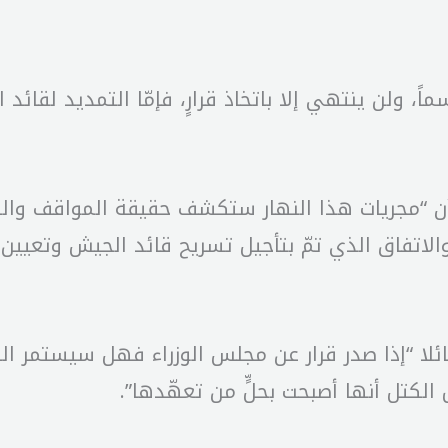
ً، ولن ينتهي إلا باتخاذ قرارٍ، فإمّا التمديد لقائد
 “مجريات هذا النهار ستكشف حقيقة المواقف والنوا
الاتفاق الذي تمّ بتأجيل تسريح قائد الجيش وتعيي
 “إذا صدر قرار عن مجلس الوزراء فهل سيستمر الرئ
الكتل أنها أصبحت بحلٍّ من تعهّدها”.