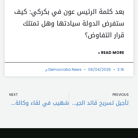
بعد كلمة الرئيس عون في بكركي: كيف
ستفرض الدولة سيادتها وهل تمتلك
قرار التفاوض؟
READ MORE »
3:16 م
06/04/2026
Democratia News
t
Prev
NEXT
PREVIOUS
تأجيل تسريح قائد الجيش حُسم والقرار يعلن اليوم من الحكومة او مجلس النواب
شهيب في لقاء وكالة داخلية الجرد في “التقدمي”: لتطبيق ال1701 حفظا للبنان أكدنا على التمديد لقائد الجيش وتعيين رئيس أركان حماية لهرمية القيادة