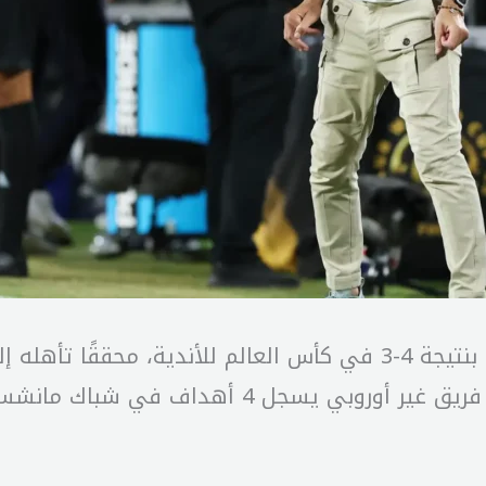
حقق الهلال فوزًا مذهلاً على مانشستر سيتي بنتيجة 4-3 في كأس الع
هذا الفوز إنجازًا تاريخيًا للهلال، حيث أصبح أول ف