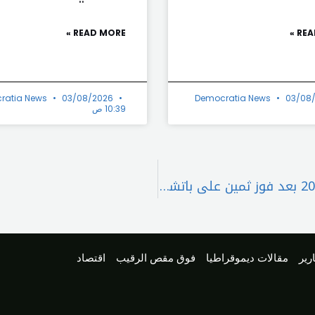
READ MORE »
REA
ratia News
03/08/2026
Democratia News
03/08
10:39 ص
الهلال يتأهل إلى دور الـ16 من مونديال الأندية 2025 بعد فوز ثمين على باتشوكا
رير
مقالات ديموقراطيا
فوق مقص الرقيب
اقتصاد