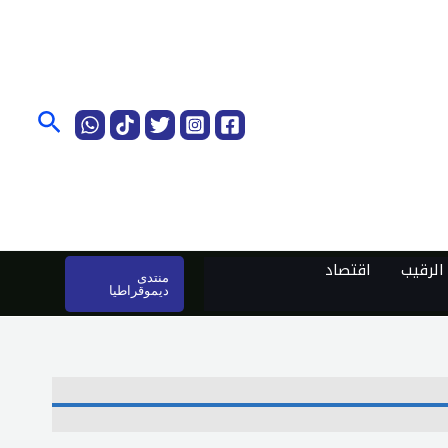
البحث
لرقيب
اقتصاد
منتدى
ديموقراطيا