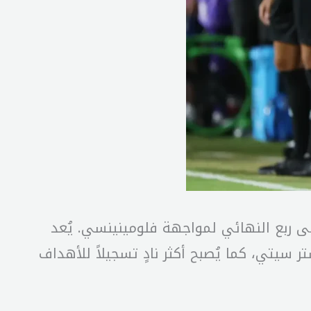
الم للأندية، محققًا تأهله إلى ربع النهائي لمواجهة فلومينينسي. يُعد
ريق غير أوروبي يسجل 4 أهداف في شباك مانشستر سيتي، كما يُصبح أكثر نادٍ تسجيلاً للأهداف