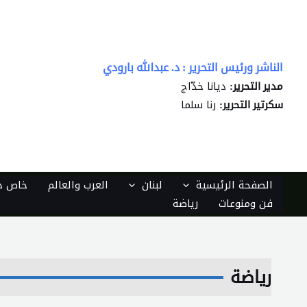
خطي
لى
لمحتوى
الناشر ورئيس التحرير : د. عبدالله بارودي
ديانا خدّاج
مدير التحرير:
رنا سلما
سكرتير التحرير:
الصفحة الرئيسية
لبنان
العرب والعالم
خاص دي
فن ومنوعات
رياضة
رياضة