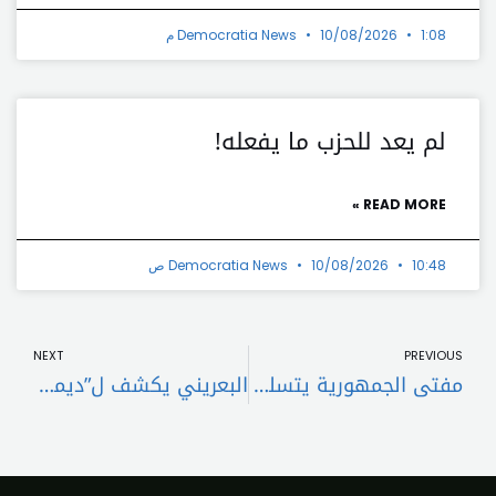
1:08 م
10/08/2026
Democratia News
لم يعد للحزب ما يفعله!
READ MORE »
10:48 ص
10/08/2026
Democratia News
t
Prev
NEXT
PREVIOUS
مفتى الجمهورية يتسلم مذكرة حول مزارع شبعا
البعريني يكشف ل”ديموقراطيا نيوز” طبيعة علاقته مع “بري” و تموضعه السياسي الجديد .. وماذا عن تحالفاته الانتخابية المقبلة؟