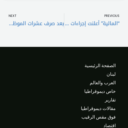
t
Prev
NEXT
PREVIOUS
“المالية” أعلنت إجراءات مهل الاعتراض على ضرائب الأملاك المبنية وكيفية تسديدها
بعد صرف عشرات الموظفين في بنك “سوسيتيه جنرال”
الصفحة الرئيسية
لبنان
العرب والعالم
خاص ديموقراطيا
تقارير
مقالات ديموقراطيا
فوق مقص الرقيب
اقتصاد