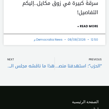
سرقة كبيرة في زوق مكايل..إليكم
التفاصيل!
READ MORE »
12:50 م
08/08/2026
Democratia News
t
Prev
NEXT
PREVIOUS
“الحزب”: استهدفنا منصتين للقبة الحديدية في شمال كابري
هذا ما ناقشه مجلس الأمن الفرعي بقاعاً
الصفحة الرئيسية