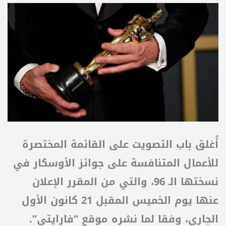
أُغلق باب التصويت على القائمة المختصرة
للأعمال المتنافسة على جوائز الأوسكار في
نسختها الـ 96، والتي من المقرر الإعلان
عنها يوم الخميس المقبل 21 كانون الأول
الجاري، وفقا لما نشره موقع “فارايتي”.