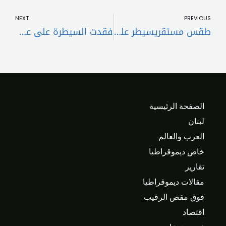
t
Prev
NEXT
PREVIOUS
طقس مستقريسيطر على لبنان والحوض الشرقي للمتوسط حتى بعد ظهر الخميس
فقدت السيطرة على عضلاتها… تدهور الحالة الصحية لسيلين ديون
الصفحة الرئيسية
لبنان
العرب والعالم
خاص ديموقراطيا
تقارير
مقالات ديموقراطيا
فوق مقص الرقيب
اقتصاد