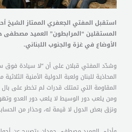
استقبل المفتي الجعفري الممتاز الشيخ أحمد
المستقلين “المرابطون” العميد مصطفى حمد
الأوضاع في غزة والجنوب اللبناني.
وشدّد المفتي قبلان على أن “لا سيادة فوق سيا
المحاذية للبنان ولعبة الدولية الأمنية الثلاثي
المقاومة التي تمتلك قدرات لم تخطر على بال 
ومن يلعب دور الوسيط لا يلعب دور العدو وتهو
ونزق بعض الدول لا قيمة له، وحذار من الحسابات
وأدلى العميد مصطفى حمدان بتصريح عن أجواء ا