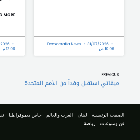
D MORE »
/2026
Democratia News
31/07/2026
10:06 ص
12:09 م
Prev
PREVIOUS
ميقاتي استقبل وفداً من الأمم المتحدة
الصفحة الرئيسية
لبنان
العرب والعالم
خاص ديموقراطيا
تقا
فن ومنوعات
رياضة