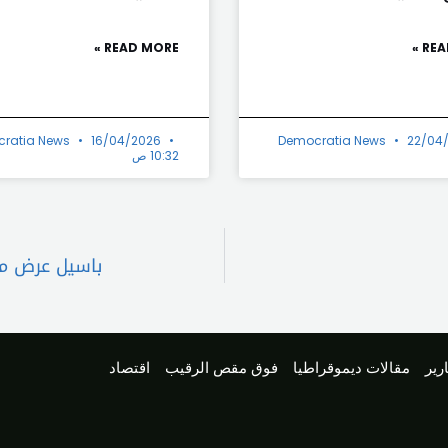
READ MORE »
REA
ratia News
16/04/2026
Democratia News
22/04
10:32 ص
باسيل عرض مع
رير
مقالات ديموقراطيا
فوق مقص الرقيب
اقتصاد