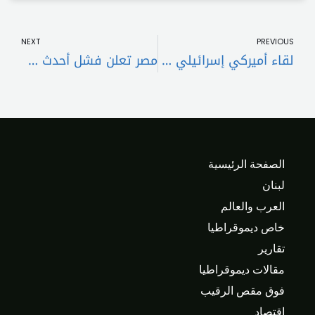
t
Prev
NEXT
PREVIOUS
لقاء أميركي إسرائيلي قطري مرتقب لبحث اطلاق سراح رهائن
مصر تعلن فشل أحدث جولة مفاوضات بشأن سد النهضة الإثيوبي
الصفحة الرئيسية
لبنان
العرب والعالم
خاص ديموقراطيا
تقارير
مقالات ديموقراطيا
فوق مقص الرقيب
اقتصاد