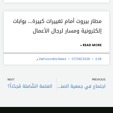
مطار بيروت أمام تغييرات كبيرة… بوابات
إلكترونية ومسار لرجال الأعمال
READ MORE »
3:36 م
07/08/2026
Democratia News
t
Prev
NEXT
PREVIOUS
اجتماع في جمعية الصناعيين صادق على خلاصات دراسة لمنظمة العمل عن النظامية وقابلية التشغيل في السوق اللبناني
العتمة الشّاملة مُجدّداً؟