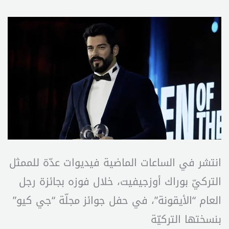
انتشر في الساعات الماضية فيديوات عدّة للممثل
التركيّ بوراك أوزجيفيت، خلال فوزه بجائزة رجل
العام “الأيقونة”، في حفل جوائز مجلّة “جي كيو”
بنسختها التركيّة