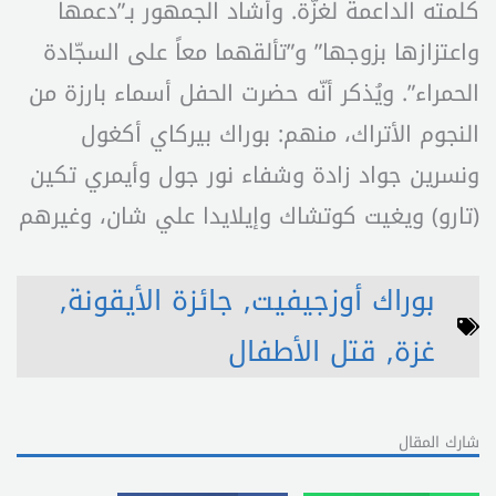
كلمته الداعمة لغزّة. وأشاد الجمهور بـ”دعمها
واعتزازها بزوجها” و”تألقهما معاً على السجّادة
الحمراء”. ويُذكر أنّه حضرت الحفل أسماء بارزة من
النجوم الأتراك، منهم: بوراك بيركاي أكغول
ونسرين جواد زادة وشفاء نور جول وأيمري تكين
(تارو) ويغيت كوتشاك وإيلايدا علي شان، وغيرهم
بوراك أوزجيفيت
,
جائزة الأيقونة
,
غزة
,
قتل الأطفال
شارك المقال