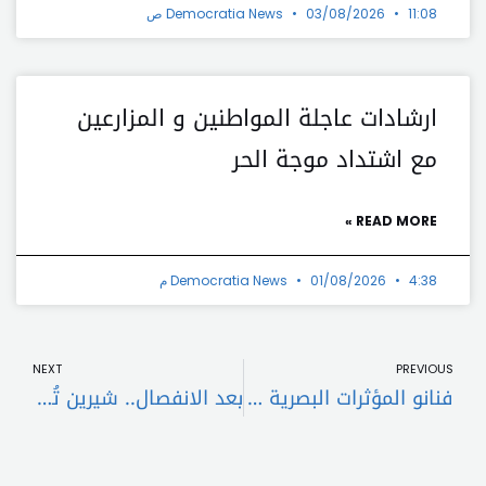
11:08 ص
03/08/2026
Democratia News
ارشادات عاجلة المواطنين و المزارعين
مع اشتداد موجة الحر
READ MORE »
4:38 م
01/08/2026
Democratia News
t
Prev
NEXT
PREVIOUS
فنانو المؤثرات البصرية في أفلام AVATAR يصوتون على إنشاء نقابة لهم
بعد الانفصال.. شيرين تُنهي خلافاتها مع شركة روتانا عقب عودتها من السعودية