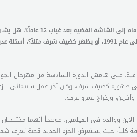
هل يعيد فيلم “شمس الزناتي 2” الزعيم
الفيلم، بعد مرور 32 عاماً على صدور الفيلم الأصلي عام 1991، أو ي
فية، على هامش الدورة السادسة من مهرجان الجونة
وآخرين، وإخراج عمرو عرفة.
بن ووالده في الفيلمين، موضحاً أنهما مختلفتان ت
تلفة كلياً، حيث يستعرض الجزء الجديد قصة تعرف شم