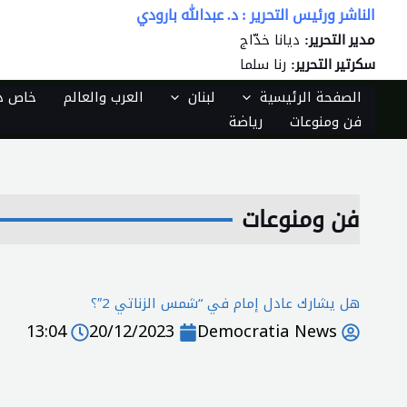
خطي
الناشر ورئيس التحرير : د. عبدالله بارودي
لى
ديانا خدّاج
مدير التحرير:
لمحتوى
رنا سلما
سكرتير التحرير:
الصفحة الرئيسية
لبنان
العرب والعالم
خاص دي
فن ومنوعات
رياضة
فن ومنوعات
هل يشارك عادل إمام في “شمس الزناتي 2″؟
13:04
20/12/2023
Democratia News