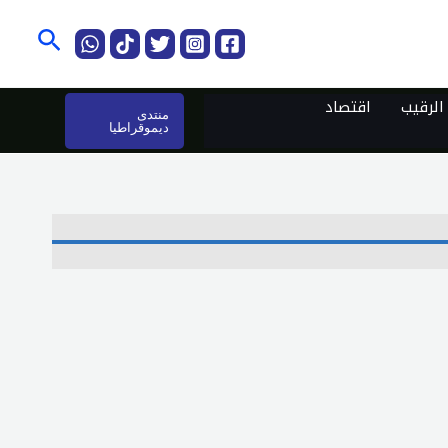
البحث
لرقيب
اقتصاد
منتدى
ديموقراطيا