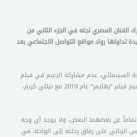
 عادل إمام إلى الشاشة الفضية بعد غياب 13 عاماً؟، هل يشارك الفنان المصري نجله في الجزء الثاني من
ظهر كضيف شرف مثلاً؟، أسئلة عديدة تداولها رواد مواقع التواصل الاجتماعي بعد
 السينمائي، عدم مشاركة الزعيم في فيلم
نجله محمد إمام، نافياً الأمر جملة وتفصيلاً، حتى ظهوره كضيف شرف. وكان آخر عمل سينمائي للزعيم فيلم “زهايمر” عام 2010 مع نيللي كريم،
ماماً عن بعضهما البعض، ولا يوجد أي وجه
س الزناتي على رفاق رحلته إلى الواحة، في