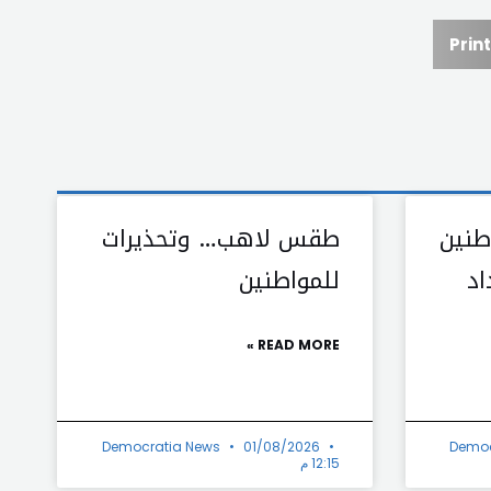
Print
طنين
طقس لاهب… وتحذيرات
اد
للمواطنين
READ MORE »
Democratia News
01/08/2026
Democ
12:15 م