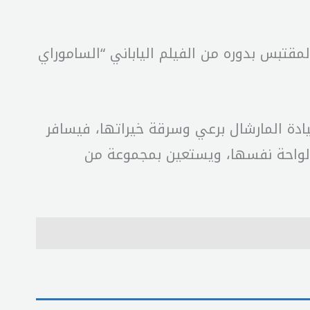
مس الزناتي”، مقتبس من الفيلم الأميركي “السبعة الرائعون”، الذي عرض في 1960، والمقتبس بدوره من الفيلم الياباني “الساموراي
يادة المارشال برعي وسرقة خيراتها، فيسافر
الواحة نفسها، ويستعين بمجموعة من