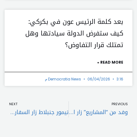
بعد كلمة الرئيس عون في بكركي:
كيف ستفرض الدولة سيادتها وهل
تمتلك قرار التفاوض؟
READ MORE »
3:16 م
06/04/2026
Democratia News
t
Prev
NEXT
PREVIOUS
وفد من “المشاريع” زار السفارة الكويتية معزيا
تيمور جنبلاط زار السفارة الكويتية معزيا بالأمير نواف: كان صديقا كبيرا للبنان