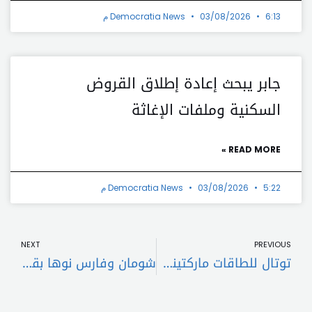
6:13 م
03/08/2026
Democratia News
جابر يبحث إعادة إطلاق القروض
السكنية وملفات الإغاثة
READ MORE »
5:22 م
03/08/2026
Democratia News
t
Prev
NEXT
PREVIOUS
توتال للطاقات ماركتينغ لبنان تعزّز إلتزامها بالتميّز والابتكار من خلال تزويد أفضل منتجات الزيوت لمستخدمي سيّارات بيجو وسيتروين وكيا
شومان وفارس نوها بقرار شراء محصول القمح الطري من المزارعين