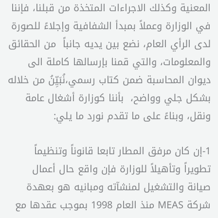
المعنية وكذلك الاجراءات المتخذة من قبلنا، فإننا
في الوزارة وعملاً بمبدأ الشفافية وإجلاءً للصورة
لدى الرأي العام، نضع بين يديه جانباً من الحقائق
والمعلومات، والتي قمنا بإرسالها كاملة الى
ديوان المحاسبة ضمن كتاب رسمي،نُبَيِّنُ من خلاله
بشكل جلي وواضح، بأننا كوزارة أشغال عامة
ونقل، وبناءً على ما تقدم نورد ما يلي:
1-إن كان مرفق المطار تابعا قانوناً وتنظيماً
تطويراً وتأهيلاً للوزارة فإن واقع حال أعمال
صيانة والتشغيل لمنشآته ومبانيه هو بعهدة
شركة MEAS منذ العام 1998 بموجب عقدها مع