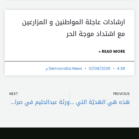
ارشادات عاجلة المواطنين و المزارعين
مع اشتداد موجة الحر
READ MORE »
4:38 م
01/08/2026
Democratia News
t
Prev
NEXT
PREVIOUS
هذه هي الهديّة التي لن يحظى بها طفل الامير هاري وميغان ماركل في عيد الميلاد
ورثة عبدالحليم في صراعات قضائية بسبب شركته الإنتاجية… أرباح بالملايين واتهامات بالتزوير