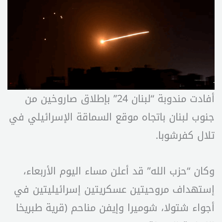
أفادت مندوبة “لبنان 24” بإطلاق صاروخين من
جنوب لبنان باتجاه موقع السماقة الإسرائيلي في
تلال كفرشوبا.
وكان “حزب الله” قد أعلن مساء اليوم الأربعاء،
إستهداف مروحيتين عسكريتين إسرائيليتين في
أجواء شتولا، شوميرا وإيفن مناحم (قرية طبريخا