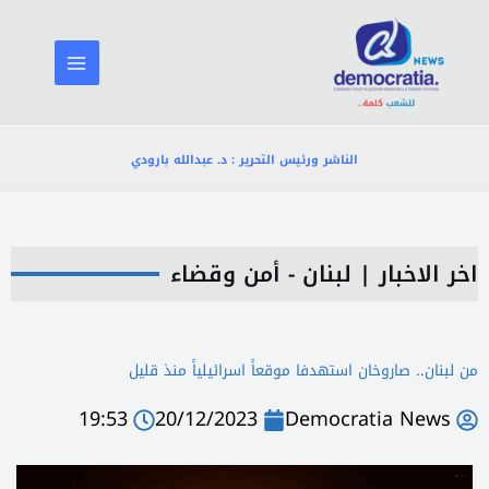
خطي
لى
لمحتوى
الناشر ورئيس التحرير : د. عبدالله بارودي
اخر الاخبار
|
لبنان - أمن وقضاء
من لبنان.. صاروخان استهدفا موقعاً اسرائيلياً منذ قليل
19:53
20/12/2023
Democratia News