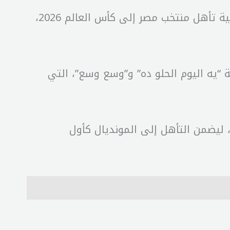
شارك الفنان أحمد سعد جمهوره بصور وفيديوهات تجمعه بالنجم المصري محمد صلاح، خلال احتفالية تأهل منتخب مصر إلى كأس العالم 2026،
“يه اليوم الحلو ده” و”وسع وسع”، التي
ليضمن التأهل إلى المونديال كأول