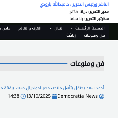
خطي
الناشر ورئيس التحرير : د. عبدالله بارودي
لى
ديانا خدّاج
مدير التحرير:
لمحتوى
رنا سلما
سكرتير التحرير:
الصفحة الرئيسية
لبنان
العرب والعالم
خاص دي
فن ومنوعات
رياضة
فن ومنوعات
أحمد سعد يحتفل بتأهل منتخب مصر لمونديال 2026 برفقة محمد صلاح وجماهير ستاد القاهرة
14:38
13/10/2025
Democratia News