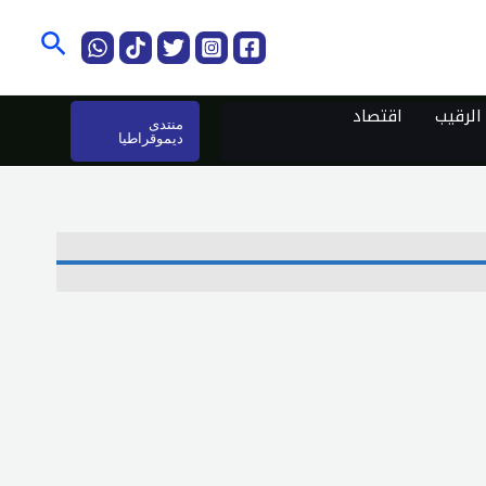
البحث
لرقيب
اقتصاد
منتدى
ديموقراطيا