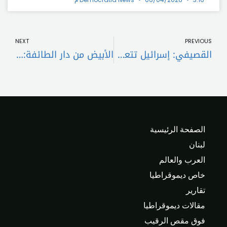
t
Prev
NEXT
PREVIOUS
القصيفي: إسرائيل تتعمّد قتل الصحافيين لإزالة كل شاهد يوثّق جرائمها
الأبيض من دار الطائفة: خطط لزيادة تغطية الاستشفاء والرعاية
الصفحة الرئيسية
لبنان
العرب والعالم
خاص ديموقراطيا
تقارير
مقالات ديموقراطيا
فوق مقص الرقيب