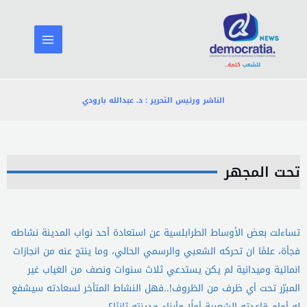
خطي
لى
لمحتوى
الناشر ورئيس التحرير : د. عبدالله بارودي
تحت المجهر
تساءلت بعض الأوساط الطرابلسية عن استعادة أحد نواب المدينة نشاطه
فجأة، علمًا ان تحركه الشعبي والرسمي الحالي، وما ينتج عنه من انجازات
انمائية وميدانية لم يكن يستدعي ثلاث سنوات ونصف من الغياب غير
المبرّر تحت أي ظرف من الظروف!..فهل النشاط المتأخر لسعادته سيشفع
له أمام قاعدته الشعبية أولًا وأبناء مدينته ثانيًا؟