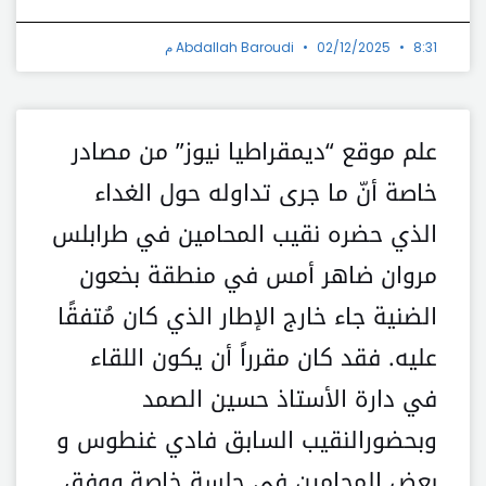
8:31 م
02/12/2025
Abdallah Baroudi
علم موقع “ديمقراطيا نيوز” من مصادر
خاصة أنّ ما جرى تداوله حول الغداء
الذي حضره نقيب المحامين في طرابلس
مروان ضاهر أمس في منطقة بخعون
الضنية جاء خارج الإطار الذي كان مُتفقًا
عليه. فقد كان مقرراً أن يكون اللقاء
في دارة الأستاذ حسين الصمد
وبحضورالنقيب السابق فادي غنطوس و
بعض المحامين في جلسة خاصة.ووفق