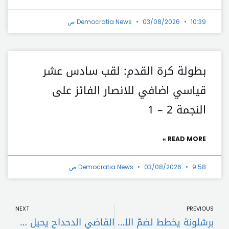
10:39 ص
03/08/2026
Democratia News
بطولة كرة القدم: لقب سادس عشر
قياسي اضافي للانصار الفائز على
النجمة 2 – 1
READ MORE »
9:58 ص
03/08/2026
Democratia News
t
Prev
NEXT
PREVIOUS
برشلونة يخطط لضمّ اللبناني الأصل سعيد الملا من كولن الألماني
القاضي الدحداح يحيل متهمين بتهريب الكوكايين والكبتاغون إلى محكمة الجنايات في الشمال