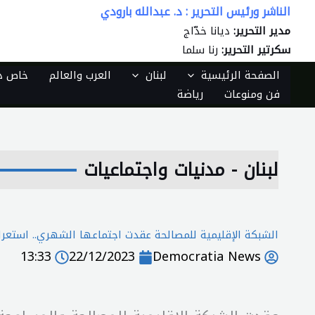
الناشر ورئيس التحرير : د. عبدالله بارودي
خطي
لى
مدير التحرير:
ديانا خدّاج
لمحتوى
سكرتير التحرير:
رنا سلما
الصفحة الرئيسية
لبنان
العرب والعالم
خاص دي
فن ومنوعات
رياضة
لبنان - مدنيات واجتماعيات
الشبكة الإقليمية للمصالحة عقدت اجتماعها الشهري.. استعراض
13:33
22/12/2023
Democratia News