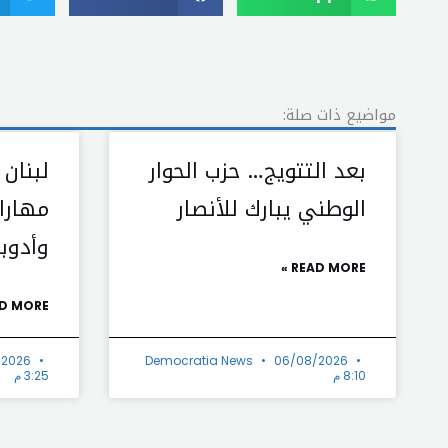
مواضيع ذات صلة:
بعد التتويج… حزب الحوار
لبنان 
الوطني يبارك للأنصار
مهارا
وأدوب
READ MORE »
D MORE »
/2026
Democratia News
06/08/2026
8:10 م
3:25 م
Prev