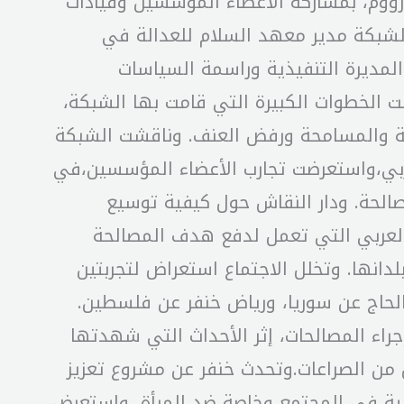
زووم، بمشاركة الأعضاء المؤسسين وقيادات
 الشبكة مدير معهد السلام للعدالة في
 المديرة التنفيذية وراسمة السياسات
ت الخطوات الكبيرة التي قامت بها الشبكة،
لحة والمسامحة ورفض العنف. وناقشت الشبكة
عربي،واستعرضت تجارب الأعضاء المؤسسين،في
الحة. ودار النقاش حول كيفية توسيع
 العربي التي تعمل لدفع هدف المصالحة
نها. وتخلل الاجتماع استعراض لتجربتين
لحاج عن سوريا، ورياض خنفر عن فلسطين.
راء المصالحات، إثر الأحداث التي شهدتها
من الصراعات.وتحدث خنفر عن مشروع تعزيز
اهية في المجتمع وخاصة ضد المرأة، واستعرض