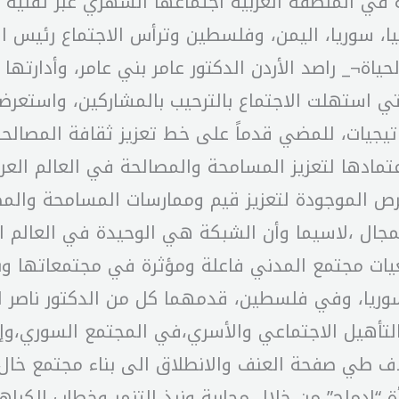
في المنطقة العربية اجتماعها الشهري عبر تقنية 
يبيا، سوريا، اليمن، وفلسطين وترأس الاجتماع رئيس
ياة¬_ راصد الأردن الدكتور عامر بني عامر، وأدارتها
لتي استهلت الاجتماع بالترحيب بالمشاركين، واستعرض
راتيجيات، للمضي قدماً على خط تعزيز ثقافة المصا
تمادها لتعزيز المسامحة والمصالحة في العالم ال
رص الموجودة لتعزيز قيم وممارسات المسامحة والمص
لمجال ،لاسيما وأن الشبكة هي الوحيدة في العالم
مجتمع المدني فاعلة ومؤثرة في مجتمعاتها وبلدا
ريا، وفي فلسطين، قدمهما كل من الدكتور ناصر ا
لتأهيل الاجتماعي والأسري،في المجتمع السوري،وإج
ف طي صفحة العنف والانطلاق الى بناء مجتمع خال 
ة “إدماج” من خلال محاربة ونبذ التنمر وخطاب الكر