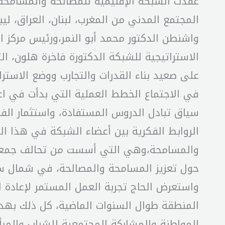
عقدت الشبكة الإقليمية للمصالحة والمسامحة 
المجتمع المدني من المغرب، لبنان، العراق، ل
واشنطن الدكتور محمد أبو النمر،ورئيس مركز الح
الاستراتيجية للشبكة الدكتورة فاخرة هلون، ا
على صعيد بناء القدرات والتجارب ووضع الاست
في الاجتماع الخطط العملية التي بدأت في اع
سياق تبادل الدروس المستفادة، واستثمار الف
الروابط الفكرية بين أعضاء الشبكة في هذا ا
والمسامحة،وهي التي أسست من تحالف جمعيات 
حول تعزيز المسامحة والمصالحة، في شمال سو
واستعرض الحاج تجربة العمل المستمر لإعادة ا
المنطقة طوال السنوات الماضية، كل ذلك بهد
المواطنة والمشاركة المجتمعية للشباب والمرأ