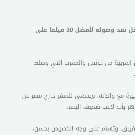
أعلن المؤلف والمخرج عمر هلال خروج فيلم “فوي فوي فوي” من الترشيحات النهائية للعمل بعد وصوله لأفضل 30 فيلما على
ال العربية من تونس والمغرب التي وصلت
رة مع والدته، ويسعى للسفر خارج مصر عن
ر بأنه لاعب ضعيف البصر.
الفريق، وتهتم على وجه الخصوص بحسن،