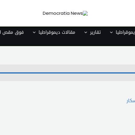
موقراطيا
تقارير
مقالات ديموقراطيا
فوق مقص ال
كار