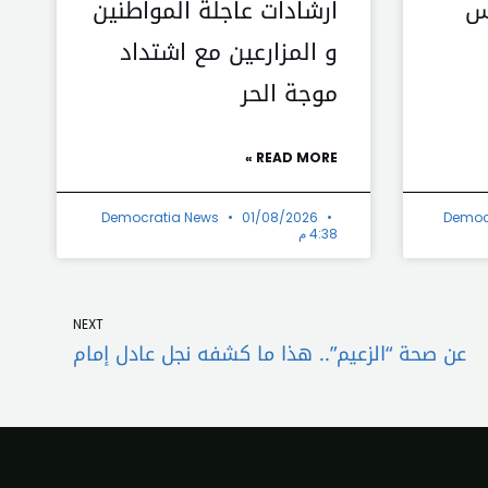
س
ارشادات عاجلة المواطنين
و المزارعين مع اشتداد
موجة الحر
READ MORE »
Democratia News
01/08/2026
Democ
4:38 م
Next
NEXT
عن صحة “الزعيم”.. هذا ما كشفه نجل عادل إمام