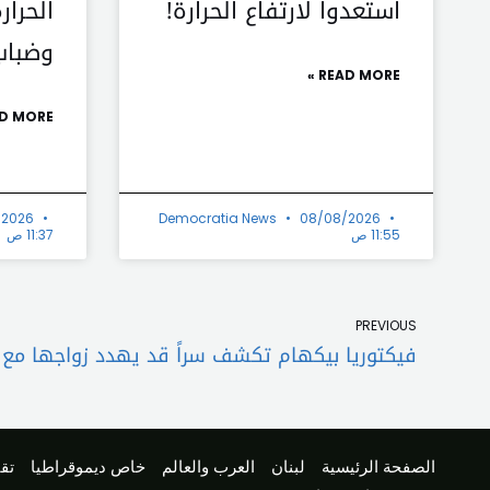
استعدوا لارتفاع الحرارة!
الحرار
وضباب
READ MORE »
D MORE »
/2026
Democratia News
08/08/2026
11:55 ص
11:37 ص
Prev
PREVIOUS
فيكتوريا بيكهام تكشف سراً قد يهدد زواجها مع 
الصفحة الرئيسية
لبنان
العرب والعالم
خاص ديموقراطيا
تقا