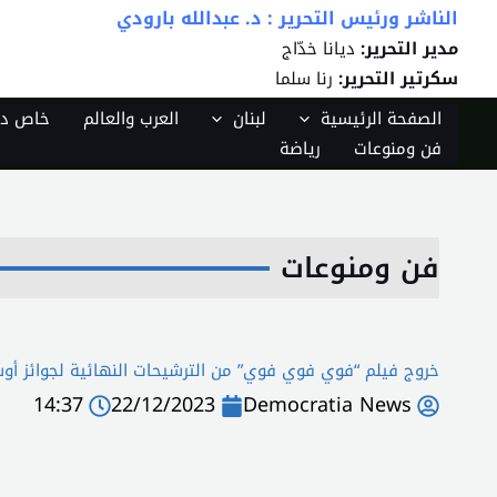
الناشر ورئيس التحرير : د. عبدالله بارودي
خطي
لى
مدير التحرير:
ديانا خدّاج
لمحتوى
سكرتير التحرير:
رنا سلما
الصفحة الرئيسية
لبنان
العرب والعالم
خاص دي
فن ومنوعات
رياضة
فن ومنوعات
خروج فيلم “فوي فوي فوي” من الترشيحات النهائية لجوائز أوس
14:37
22/12/2023
Democratia News