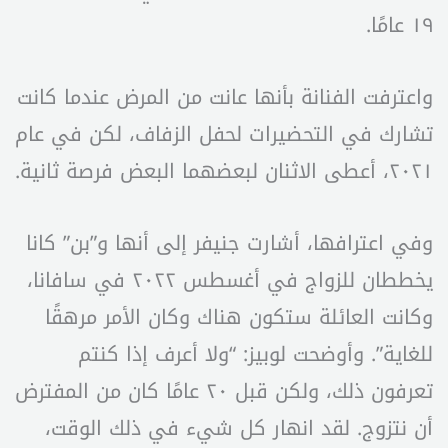
١٩ عامًا.
واعترفت الفنانة بأنها عانت من المرض عندما كانت
تشارك في التحضيرات لحفل الزفاف، لكن في عام
٢٠٢١، أعطى الاثنان لبعضهما البعض فرصة ثانية.
وفي اعترافها، أشارت جنيفر إلى أنها و”بن” كانا
يخططان للزواج في أغسطس ٢٠٢٢ في سافانا،
وكانت العائلة ستكون هناك وكان الأمر مرهقًا
للغاية”. وأوضحت لوبيز: “ولا أعرف إذا كنتم
تعرفون ذلك، ولكن قبل ٢٠ عامًا كان من المفترض
أن نتزوج. لقد انهار كل شيء في ذلك الوقت،