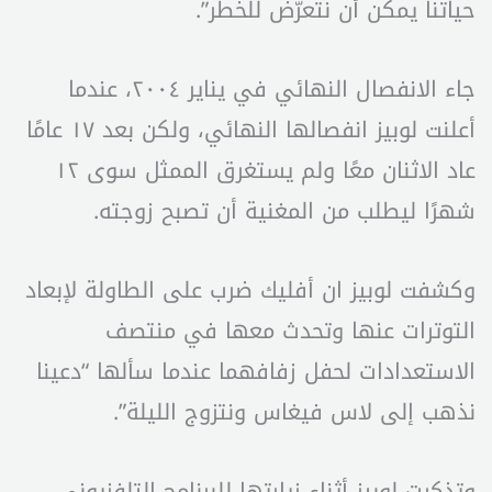
حياتنا يمكن أن نتعرّض للخطر”.
جاء الانفصال النهائي في يناير ٢٠٠٤، عندما
أعلنت لوبيز انفصالها النهائي، ولكن بعد ١٧ عامًا
عاد الاثنان معًا ولم يستغرق الممثل سوى ١٢
شهرًا ليطلب من المغنية أن تصبح زوجته.
وكشفت لوبيز ان أفليك ضرب على الطاولة لإبعاد
التوترات عنها وتحدث معها في منتصف
الاستعدادات لحفل زفافهما عندما سألها “دعينا
نذهب إلى لاس فيغاس ونتزوج الليلة”.
وتذكرت لوبيز أثناء زيارتها للبرنامج التلفزيوني