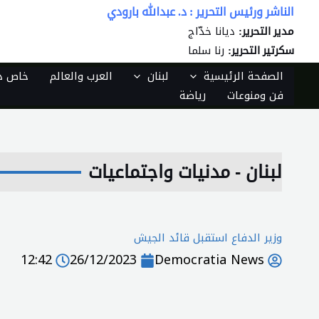
خطي
الناشر ورئيس التحرير : د. عبدالله بارودي
لى
ديانا خدّاج
مدير التحرير:
لمحتوى
رنا سلما
سكرتير التحرير:
الصفحة الرئيسية
لبنان
العرب والعالم
خاص دي
فن ومنوعات
رياضة
لبنان - مدنيات واجتماعيات
وزير الدفاع استقبل قائد الجيش
12:42
26/12/2023
Democratia News