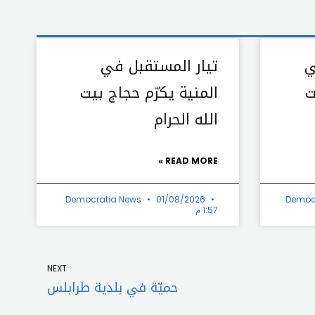
ي
تيار المستقبل في
ت
المنية يكرّم حجاج بيت
الله الحرام
READ MORE »
Democratia News
01/08/2026
Democ
1:57 م
Next
NEXT
حميّة في بلدية طرابلس