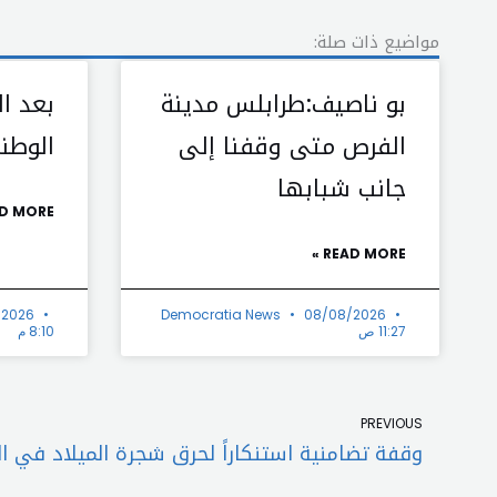
مواضيع ذات صلة:
بو ناصيف:طرابلس مدينة
بعد ال
الفرص متى وقفنا إلى
الوطني
جانب شبابها
D MORE »
READ MORE »
/2026
Democratia News
08/08/2026
11:27 ص
8:10 م
Prev
PREVIOUS