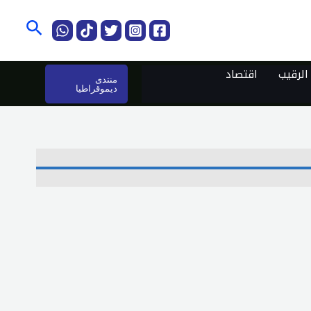
البحث
لرقيب
اقتصاد
منتدى
ديموقراطيا