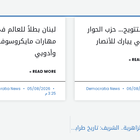
تتويج… حزب الحوار
لبنان بطلاً للعالم ف
 يبارك للأنصار
مهارات مايكروسوف
وأدوبي
REA
READ MORE »
ratia News
05/08/2026
Democratia News
06/08
3:25 م
وقفة تضامنية استنكاراً لحرق شجرة الميلاد في الزاهرية.. الشريف: تاريخ طرابلس يشهد أنّها مدينة العيش الواحد