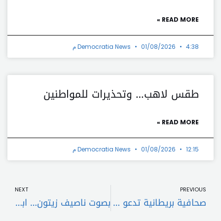
READ MORE »
4:38 م
01/08/2026
Democratia News
طقس لاهب… وتحذيرات للمواطنين
READ MORE »
12:15 م
01/08/2026
Democratia News
t
Prev
NEXT
PREVIOUS
صحافية بريطانية تدعو هاري وميغان إلى الصمت في 2024
بصوت ناصيف زيتون… ابن سيرين عبد النور يؤدي ترنيمة “مورانتاه”