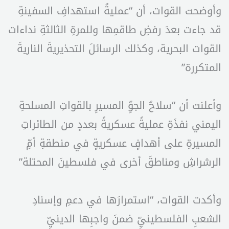
وأوضحت القوات، أن “عمليةُ استهدافِ السفينةِ
قد جاءت بعدَ رفضِ طاقمِها وللمرةِ الثالثةِ نداءات
القوات البحرية، وكذلك الرسائلَ التحذيريةَ الناريةَ
المتكررة”
وأعلنت أن “سلاحُ الجوِّ المسيرِ بالقواتِ المسلحةِ
اليمني نفذَةِ عمليةً عسكريةً بعددٍ من الطائراتِ
المسيرةِ على أهدافٍ عسكريةٍ في منطقةِ أمِّ
الرشراشِ ومناطقَ أخرى في فلسطينَ المحتلة”
وأكدت القوات، “استمرارَها في دعمِ وإسنادِ
الشعبِ الفلسطينيِّ ضمنَ واجبِها الدينيِّ