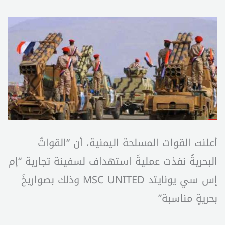
أعلنت القوات المسلحة اليمنية، أن “القواتُ
البحريةُ نفذت عمليةَ استهداف لسفينة تجارية “إم
إس سي يونايتد MSC UNITED وذلك بصواريخَ
بحريةٍ مناسبة”