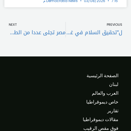
7:15 م
03/08/2026
Democratia News
t
Prev
NEXT
PREVIOUS
ل”تحقيق السلام في غزة”… 3 شروط من نتنياهو
مصر تجلى عددا من الطلاب العالقين بود مدني في السودان
الصفحة الرئيسية
لبنان
العرب والعالم
خاص ديموقراطيا
تقارير
مقالات ديموقراطيا
فوق مقص الرقيب