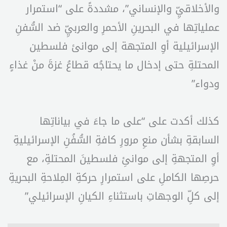
والأخلاقيِّ والإنساني”، مشددةً على “استمرار
عملياتِها في البحرينِ الأحمرِ والعربيِّ ضد السُّفنِ
الإسرائيلية أوِ المتجهة إلى موانئ فلسطين
المحتلةِ حتى إدخال ما يحتاجُه قطاعُ غزةَ منْ غذاءٍ
ودواء”
كذلك أكدت على “على ما جاءَ في بياناتِها
السابقةِ بشأن منعِ مرورِ كافةِ السُّفُنِ الإسرائيليةِ
أوِ المتجهةِ إلى موانئِ فلسطينَ المحتلةِ، مع
حرصِها الكاملِ على استمرارِ حركةِ المِلاحةِ البحريةِ
إلى كلِّ الوجهاتِ باستثناءِ الكيانِ الإسرائيلي”