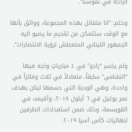
الراحة في نفوسنا”.
وختم: “انا متفائل بهذه المجموعة، وواثق بأنها
مع الوقت ستتمكن من تقديم ما يصبو اليه
الجمهور اللبناني المتعطش لرؤية الانتصارات”.
ولم يخسر “رادو” في ٤ مبارياتٍ واجه فيها
“النشامى” سابقاً، متعادلاً في ثلاث وفائزاً في
واحدة، وهي الودية التي حسمها لبنان بهدف
عمر بوغيل في ٦ أيلول ٢٠١٨، وأقيمت في
القويسمة، وذلك ضمن استعدادات الطرفين
لنهائيات كأس آسيا ٢٠١٩.