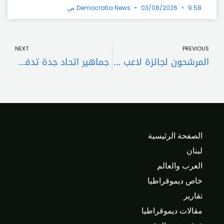
9:58 ص
03/08/2026
Democratia News
t
Prev
NEXT
PREVIOUS
المرشحون لجائزة لاعب شهر ديسمبر في ريال مدريد
جماهير اتحاد جدة تدفع بنزيما لتصرف مثير
الصفحة الرئيسية
لبنان
العرب والعالم
خاص ديموقراطيا
تقارير
مقالات ديموقراطيا