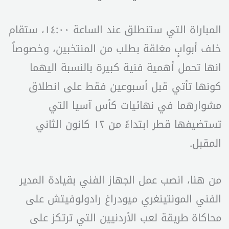
المباراة التي ستنطلق عند الساعة ١٤:٠٠، ستقام
خلف أبوابٍ مغلقة بطلب من المنتخبين، وخصوصاً
انها تحمل أهمية فنية كبيرة بالنسبة اليهما
كونها تأتي قبل أسبوعين فقط على انطلاق
مشوارهما في نهائيات كأس آسيا التي
تستضيفها قطر ابتداءً من ١٢ كانون الثاني
المقبل.
من هنا، انصب عمل الجهاز الفني بقيادة المدير
الفني المونتينغري ميودراغ رادولوفيتش على
محاكاة طريقة لعب الأردنيين التي ترتكز على