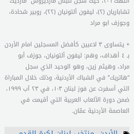
انتهت ٦-٣، حيث سجل للبنان مارديروس “مارديك”
تشاباريان (٢)، ليفون ألتونيان (٢٢)، روبير شحادة،
وجوزف ابو مراد
+ يتساوى ٣ لاعبين كأفضل المسجلين امام الأردن
بـ ٤ أهداف، وهم: ليفون ألتونيان، جوزف أبو
مراد، وهيثم زين، وهو الوحيد الذي سجل
“هاتريك” في الشباك الأردنية، وذلك خلال المباراة
التي أسفرت عن فوز لبنان ٣-١، في ٢٣ آب ١٩٩٩،
ضمن دورة الألعاب العربية التي أقيمت في
العاصمة الأردنية عمّان.
الأردن
,
منتخب لبنان لكرة القدم