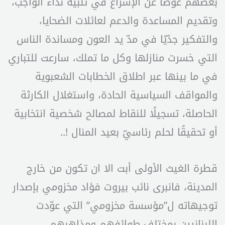
بعضهم عوضًا عن الإسراع في تلبية نداء الواجب،
وتقديم المساعدة والدعم لعائلات الضحايا،
والتفكير جدّيًا في مدّ يد العون ومساندة الناس
التي خسرت منازلها وكل ما تملك، سارعت للتباري
في ما بينها عبر اطلاق الخطابات الشعبوية
والمواقف السياسية الحادة، واستغلال الكارثة
الحاصلة، تسجيلًا للنقاط لمصالح شخصية انتخابية
أو تحقيقًا لحلم رئاسيّ بعيد المنال !..
قطرة الغيث الأولى أبت الا ان تكون من خارج
المدينة، فانبرى نائب بيروت فؤاد مخزومي بإصدار
توجيهاته ل”مؤسسة مخزومي” التي عوّدت
اللبنانيين بمختلف طوائفهم ومذاهبهم