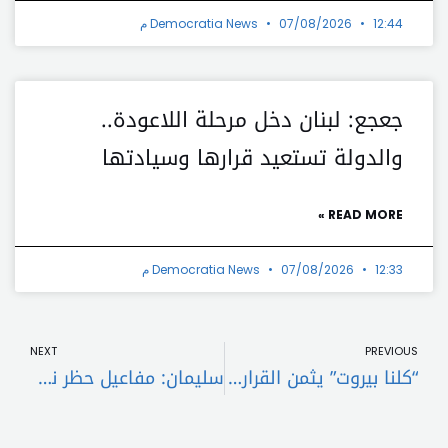
12:44 م
07/08/2026
Democratia News
جعجع: لبنان دخل مرحلة اللاعودة..
والدولة تستعيد قرارها وسيادتها
READ MORE »
12:33 م
07/08/2026
Democratia News
t
Prev
NEXT
PREVIOUS
“كلنا بيروت” يثمن القرار التاريخي لمجلس الوزراء
سليمان: مفاعيل حظر نشاط “الحزب” دخلَت حيّز التنفيذ