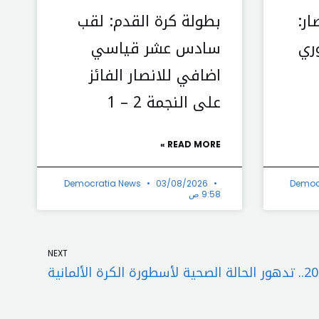
ار:
بطولة كرة القدم: لقب
ري
سادس عشر قياسي
اضافي للانصار الفائز
على النجمة 2 – 1
READ MORE »
Democratia News
03/08/2026
Democ
9:58 ص
Next
NEXT