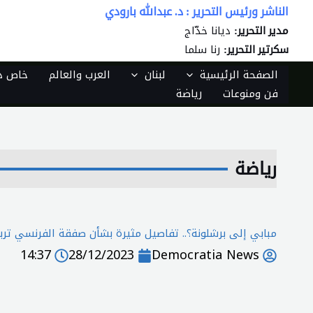
خطي
الناشر ورئيس التحرير : د. عبدالله بارودي
لى
ديانا خدّاج
مدير التحرير:
لمحتوى
رنا سلما
سكرتير التحرير:
الصفحة الرئيسية
لبنان
العرب والعالم
خاص دي
فن ومنوعات
رياضة
رياضة
مبابي إلى برشلونة؟.. تفاصيل مثيرة بشأن صفقة الفرنسي ترب
14:37
28/12/2023
Democratia News