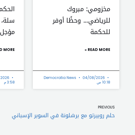
مخزومي: مبروك
الحكم
للرياضي… وحظًا أوفر
سلة، 
للحكمة
مؤجل؟
D MORE »
READ MORE »
/2026
Democratia News
04/08/2026
10:18 ص
3:58 م
Prev
PREVIOUS
حلم روبيرتو مع برشلونة في السوبر الإسباني