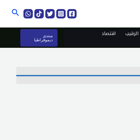
البحث
لرقيب
اقتصاد
منتدى
ديموقراطيا