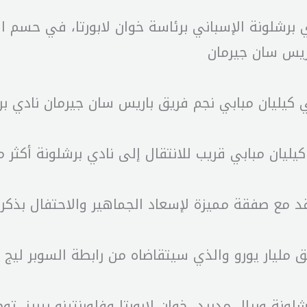
دي برشلونة الإسباني برئاسة خوان لابورتا، في حسم ا
اريس سان جيرمان
كيليان مبابي نجم فريق باريس سان جيرمان نادي برش
يليان مبابي قريب للانتقال إلى نادي برشلونة أكثر م
مميزة لإسعاد الجماهير والاحتفال بذكرى مرور 125 عاما على تأسي
 مليار يورو والذي سيتقاضاه من رابطة السوبر ليج ل
ونة وريال مدريد، خوان لابورتا وفلورنتينو بيريز، ت