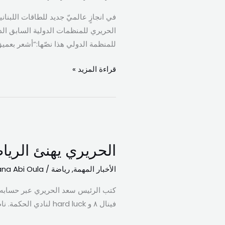
دوليًا
في انجازٍ عالميّ جديد للطاقات اللبنا
بالذكاء
الحريري للمنظمات الدولية السابق الدك
الإصطناعي
للمنظمة الدولي هذا نصّها:“أشعر بعميق 
في
الأمم
قراءة المزيد »
المتحدة
الحريري
يهنئ
الحريري يهنئ الريا
الرياضي:
ناطرينكم
الأخبار المهمة
,
رياضة
/
na Abi Oula
بدوري
أبطال
فينال ٨ و hard luck لنادي الحكمة. ناطرينكم بدوري أبطال آسيا (BCL Asia) في دبي.
آسيا