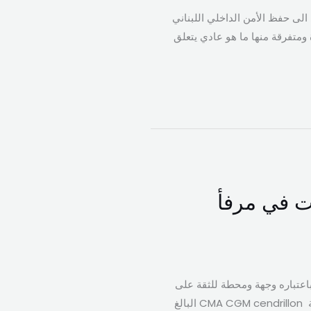
 الى حفظ الأمن الداخلي اللبناني
ة ومتفرقة منها ما هو عادي يتعلق
الضخمة CMA CGM CENDRILLON رست في مرفأ
باعتباره وجهة ومحطة للثقة على
صعيد التجارة العالمية والإقليمية والمحلية”، حيث رست على رصيفه ظهر اليوم السبت، سفينة الحاويات الضخمة CMA CGM cendrillon البالغ