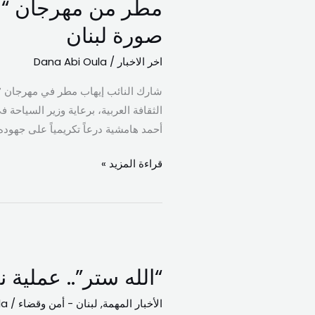
‏مطر من مهرجان ‫‬‫‬
مهرجان
“⁧‫بشمالك_بحبك‬⁩”:
صورة لبنان
نرى
اخر الاخبار
/
Dana Abi Oula
⁧‫طرابلس‬⁩
الحقيقية
القادرة
الثقافة العربية، برعاية وزير السياحة
أن
أحمد هامشية درعاً تكريمياً على جهود
تكون
صورة
قراءة المزيد »
لبنان
“الله
ستر”..
“الله ستر”.. عملية 
عملية
نوعية
الأخبار المهمة
,
لبنان - أمن وقضاء
/
la
لمخابرات