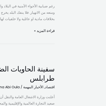
رغم ضبابية الأجواء الأمنية في البلاد 
الجيش
ومنعه من الانهيار. فلا ينفك البلد يخر
توقع
بخلافات مادية او عائلية ولا خلفيات لها
بخليّة
ارهابية!
قراءة المزيد »
سفينة
الحاويات
الضخمة
CMA
طرابلس
CGM
اقتصاد
,
الأخبار المهمة
/
na Abi Oula
CENDRILLON
رست
أعلنت وزارة الاشغال العامة والنقل أ
في