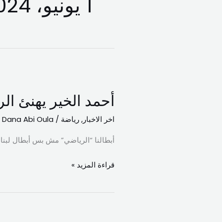
1 يونيو، 2024
أحمد
الخير
أحمد الخير يهنئ ال
يهنئ
الرياضي:
اخر الاخبار
,
رياضة
/
Dana Abi Oula
عقبال
أبطالنا “الرياضي” مش بس أبطال لبنا
بطولة
آسيا
قراءة المزيد »
مطر