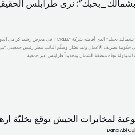
“⁧بشمالك_بحبك⁩”: نرى ⁧طرابلس⁩ الحقيق
شارك النائب إيهاب مطر في مهرجان “بشمالك بحبك” الذي أقامته 
 في حكومة تصريف الأعمال وليد نصّار. وسلّم النائب مطر رئيس جمعيتي “بير
ه المبذولة تجاه منطقة الشمال وتحديداً طرابلس عبر جمعية
نوعية لمخابرات الجيش توقع بخليّة ارها
Dana Abi Ou