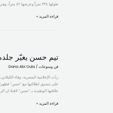
مرفأ
طولها ٣٣٤ متراً وعرضها ٤٢ متراً، وهي تحمل على متنها ٣٠٠٠ حاوية، منها -وللمرة الأولى- ٧٠٠
طرابلس
قراءة المزيد »
تيم
حسن
تيم حسن يغيّر جلده
يغيّر
جلده
فن ومنوعات
/
Dana Abi Oula
في
ردّت الإعلامية المصرية، وفاء الكيلا
مسلسله
على تنسيق اطلالتها مع “حسن” فظهرا ف
القادم…
علاقتها الوطيدة بـ “حسن” لافتةً ان 
وتصريح
مفاجئ
قراءة المزيد »
لوفاء
الكيلاني