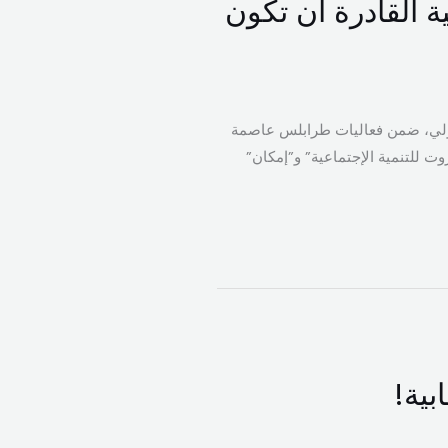
ية القادرة أن تكون
شركة “CREEL”، في معرض رشيد كرامي الدولي، ضمن فعاليات طرابلس عاصمة
وت للتنمية الإجتماعية” و”إمكان”
بية!