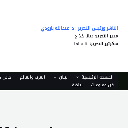
خطي
لى
لمحتوى
الناشر ورئيس التحرير : د. عبدالله بارودي
مدير التحرير:
ديانا خدّاج
سكرتير التحرير:
رنا سلما
الصفحة الرئيسية
لبنان
العرب والعالم
خاص دي
فن ومنوعات
رياضة