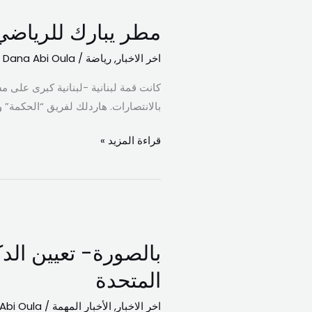
يبارك
مطر يبارك للرياضي
للرياضي
اخر الاخبار
,
رياضة
/
Dana Abi Oula
كانت قمة لبنانية -لبنانية كبرى على 
بالانتصارات. هاردلك لفريق “الحكمة” و
قراءة المزيد »
بالصورة-
تعيين
بالصورة- تعيين الدكت
الدكتور
نادر
المتحدة
غزال
اخر الاخبار
,
الأخبار المهمة
/
Abi Oula
خبيرًا