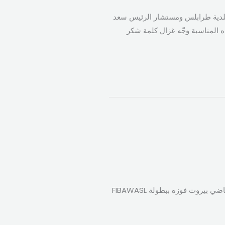
س بلدية طرابلس ومستشار الرئيس سعد
ذه المناسبة وجّه غزال كلمة شكر
كتب الرئيس سعد الحريري عبر حسابه الرسمي على منصة اكس التالي: المهم البطولة لبنانية مبروك للنادي الرياضي بيروت فوزه ببطولة FIBAWASL