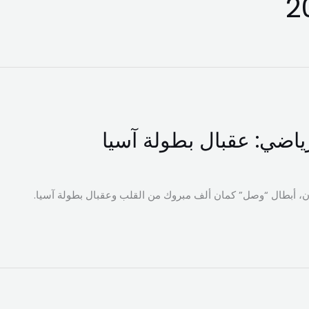
رياضي: عقبال بطولة آسيا
ن، أبطال “وصل” كمان ألف مبروك من القلب وعقبال بطولة آسيا.