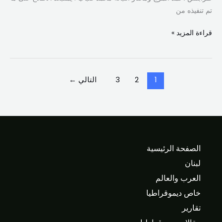
طرابلس
تم تنفيذه من
700
مبنى
قراءة المزيد »
مهدد
بالسقوط
منها
100
1
2
3
التالي
←
بخطر
داهم
الصفحة الرئيسية
لبنان
العرب والعالم
خاص ديموقراطيا
تقارير