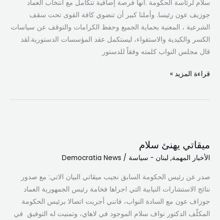
سلام لرئاسة الحكومة .انها فرصة إضافية تتكامل مع انتخاب العماد
جوزيف عون رئيسا. وأملنا كبير أن تنضوي كافة القوى تحت سقف
الشرعية ، المعنية بحماية الجميع وحفظ الكرامات والتوقف عن سياسات
الكسر والكيدية والاستقواء، ليستكمل عقد المؤسسات الدستورية.‏لقد
قال مجلس النواب كلمته وفقاً للدستور
قراءة المزيد »
ميقاتي
يهنئ
ميقاتي يهنئ سلام
سلام
الأخبار المهمة
,
لبنان - سياسة
/
Democratia News
صدر عن رئيس الحكومة السابق نجيب ميقاتي البيان الاتي: مع صدور
نتائج الاستشارات النيابية التي اجراها فخامة رئيس الجمهورية العماد
جوزاف عون مع السادة النواب، فانني أجريت اتصالا برئيس الحكومة
المكلّف الدكتور نواف سلام الموجود في لاهاي، وتمنيت له التوفيق في