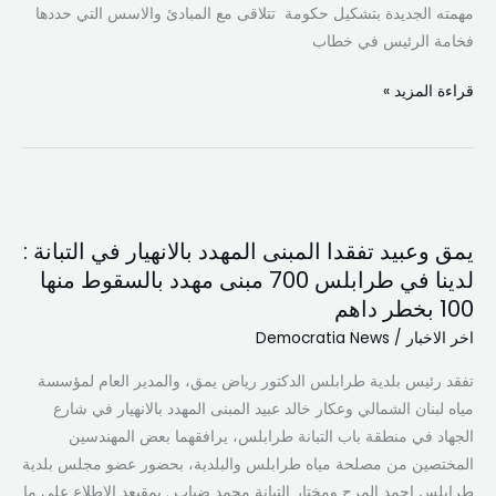
مهمته الجديدة بتشكيل حكومة تتلاقى مع المبادئ والاسس التي حددها
فخامة الرئيس في خطاب
قراءة المزيد »
يمق
وعبيد
يمق وعبيد تفقدا المبنى المهدد بالانهيار في التبانة :
تفقدا
لدينا في طرابلس 700 مبنى مهدد بالسقوط منها
المبنى
100 بخطر داهم
المهدد
بالانهيار
اخر الاخبار
/
Democratia News
في
تفقد رئيس بلدية طرابلس الدكتور رياض يمق، والمدير العام لمؤسسة
التبانة
مياه لبنان الشمالي وعكار خالد عبيد المبنى المهدد بالانهيار في شارع
:
الجهاد في منطقة باب التبانة طرابلس، يرافقهما بعض المهندسين
لدينا
المختصين من مصلحة مياه طرابلس والبلدية، بحضور عضو مجلس بلدية
في
طرابلس احمد المرج ومختار التبانة محمد ضباب . يمقبعد الاطلاع على ما