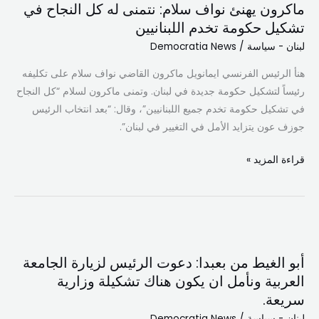
ماكرون يهنئ نواف سلام: نتمنى له كل النجاح في
نواف
تشكيل حكومة تخدم اللبنانيين
سلام:
لبنان - سياسة
/
Democratia News
نتمنى
له
هنأ الرئيس الفرنسي ايمانويل ماكرون القاضي نواف سلام على تكليفه
كل
رئيساً لتشكيل حكومة جديدة في لبنان. وتمنى ماكرون لسلام “كل النجاح
النجاح
في تشكيل حكومة تخدم جميع اللبنانيين”، وقال: “بعد انتخاب الرئيس
في
جوزف عون يتزايد الأمل في التغيير في لبنان”.
تشكيل
حكومة
قراءة المزيد »
تخدم
اللبنانيين
أبو
الغيط
أبو الغيط من بعبدا: دعوت الرئيس لزيارة الجامعة
من
العربية ونأمل ان يكون هناك تشكيلة وزارية
بعبدا:
سريعة.
دعوت
الرئيس
لبنان - سياسة
/
Democratia News