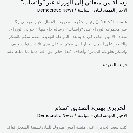
رسالة من ميقاتي إلى الوزراء عبر “واتساب”
ميقاتي
الأخبار المهمة
,
لبنان - سياسة
/
Democratia News
إلى
الوزراء
علمت الـ”mtv” أنّ رئيس حكومة تصريف الأعمال نجيب ميقاتي وجّه،
عبر
عبر مجموعة الوزراء على “واتساب”، رسالة جاء فيها: “اخواني الوزراء،
“واتساب”
سعادة الامين العام، في بداية هذه المرحلة الجديدة اتقدم منكم بالشكر
والتقدير على العمل الجبار الذي قمتم به على مدى ثلاث سنوات ونيف
واشكر تعاونكم المثمر”. وأضاف: “بكل فخر اقول لقد قمنا بما يمليه علينا
قراءة المزيد »
الحريري
يهنىء
الحريري يهنىء الصديق “سلام”
الصديق
الأخبار المهمة
,
لبنان - سياسة
/
Democratia News
“سلام”
كتب سعد الحريري على منصة اكس: مبروك للبنان تسمية الصديق نواف