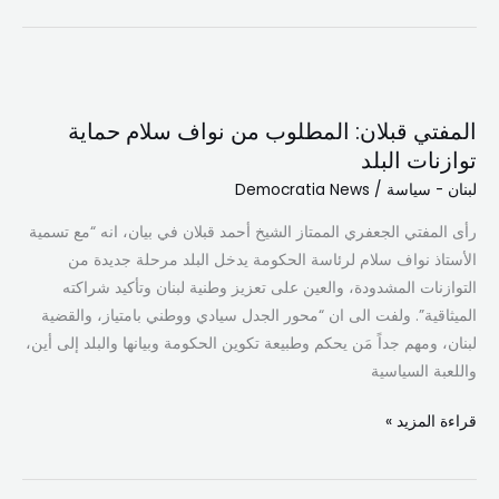
المفتي
قبلان:
المفتي قبلان: المطلوب من نواف سلام حماية
المطلوب
توازنات البلد
من
لبنان - سياسة
/
Democratia News
نواف
سلام
رأى المفتي الجعفري الممتاز الشيخ أحمد قبلان في بيان، انه “مع تسمية
حماية
الأستاذ نواف سلام لرئاسة الحكومة يدخل البلد مرحلة جديدة من
توازنات
التوازنات المشدودة، والعين على تعزيز وطنية لبنان وتأكيد شراكته
البلد
الميثاقية”. ولفت الى ان “محور الجدل سيادي ووطني بامتياز، والقضية
لبنان، ومهم جداً مَن يحكم وطبيعة تكوين الحكومة وبيانها والبلد إلى أين،
واللعبة السياسية
قراءة المزيد »