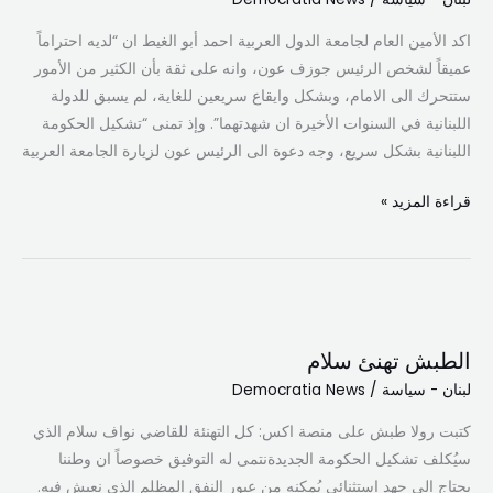
لزيارة
اكد الأمين العام لجامعة الدول العربية احمد أبو الغيط ان “لديه احتراماً
الجامعة
عميقاً لشخص الرئيس جوزف عون، وانه على ثقة بأن الكثير من الأمور
العربية
ستتحرك الى الامام، وبشكل وايقاع سريعين للغاية، لم يسبق للدولة
ونأمل
اللبنانية في السنوات الأخيرة ان شهدتهما”. وإذ تمنى “تشكيل الحكومة
ان
اللبنانية بشكل سريع، وجه دعوة الى الرئيس عون لزيارة الجامعة العربية
يكون
هناك
قراءة المزيد »
تشكيلة
وزارية
سريعة.
الطبش
تهنئ
الطبش تهنئ سلام
سلام
لبنان - سياسة
/
Democratia News
كتبت رولا طبش على منصة اكس: كل التهنئة للقاضي نواف سلام الذي
سيُكلف تشكيل الحكومة الجديدة‏نتمى له التوفيق خصوصاً ان وطننا
يحتاج الى جهد استثنائي يُمكنه من عبور النفق المظلم الذي نعيش فيه.