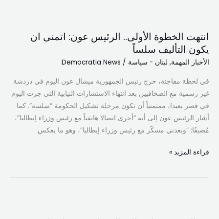
انتهت
الخطوة
انتهت الخطوة الأولى.. الرئيس عون: اتمنى ان
الأولى..
يكون التأليف سلساً
الرئيس
الأخبار المهمة
,
لبنان - سياسة
/
Democratia News
عون:
اتمنى
في لحظة مفاجئة، خرج رئيس الجمهورية ميشال عون اليوم في دردشة
ان
غير رسمية مع الصحافيين بعد انتهاء الاستشارات النيابية التي جرت اليوم
يكون
في قصر بعبدا، ممتمنياً أن تكون مرحلة تشكيل الحكومة “سلسة”. كما
التأليف
أشار الرئيس عون إلى أنه “أجرى اتصالا هاتفياً مع رئيس وزراء إيطاليا”،
سلساً
مُضيفًا: “وبعدني مسكّر مع رئيس وزراء إيطاليا”، وهو ما يعكس
قراءة المزيد »
رسالة
من