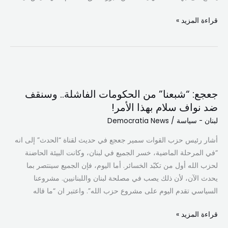
قراءة المزيد »
جعجع:
“شبعنا”
جعجع: “شبعنا” من الحكومات الفاشلة.. وسنقف
من
ضد نواف سلام بهذا الأمر!
الحكومات
لبنان - سياسة
/
Democratia News
الفاشلة..
وسنقف
أشار رئيس حزب القوات سمير جعجع في حديث لقناة “الحدث” إلى انه
ضد
“في المرحلة الماضية، خسر الجميع في لبنان، وكانت البيئة الحاضنة
نواف
لحزب الله أول من تكبّد الخسائر. أما اليوم، فإن الجميع سينتصر بما
سلام
يحدث الآن، لأن ذلك يصب في مصلحة لبنان واللبنانيين. مشروعنا
بهذا
السياسي تقدم اليوم على مشروع حزب الله”. واعتبر ان “ما قاله
الأمر!
قراءة المزيد »