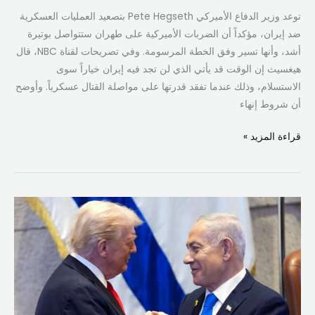
توعد وزير الدفاع الأميركي Pete Hegseth بتصعيد العمليات العسكرية
ضد إيران، مؤكداً أن الضربات الأميركية على طهران ستتواصل بوتيرة
أشد، وأنها تسير وفق الخطة المرسومة. وفي تصريحات لقناة NBC، قال
هيغسيث إن الوقت قد يأتي الذي لن تجد فيه إيران خياراً سوى
الاستسلام، وذلك عندما تفقد قدرتها على مواصلة القتال عسكرياً. وأوضح
أن شروط إنهاء
قراءة المزيد »
ترامب:
قرار
إنهاء
الحرب
مع
إيران
سيكون