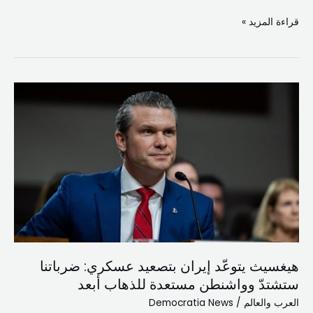
قراءة المزيد »
هيغسيث
يتوعّد
إيران
بتصعيد
عسكري:
ضرباتنا
ستشتدّ
وواشنطن
مستعدة
للذهاب
هيغسيث يتوعّد إيران بتصعيد عسكري: ضرباتنا
أبعد
ستشتدّ وواشنطن مستعدة للذهاب أبعد
العرب والعالم
/
Democratia News