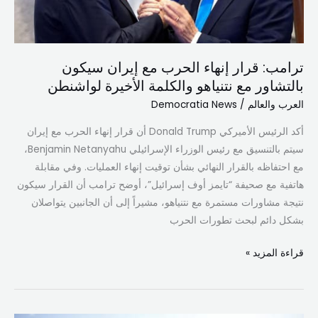
بالتشاور
مع
نتنياهو
ترامب: قرار إنهاء الحرب مع إيران سيكون
والكلمة
بالتشاور مع نتنياهو والكلمة الأخيرة لواشنطن
الأخيرة
لواشنطن
العرب والعالم
/
Democratia News
أكد الرئيس الأميركي Donald Trump أن قرار إنهاء الحرب مع إيران
سيتم بالتنسيق مع رئيس الوزراء الإسرائيلي Benjamin Netanyahu،
مع احتفاظه بالقرار النهائي بشأن توقيت إنهاء العمليات. وفي مقابلة
هاتفية مع صحيفة “تايمز أوف إسرائيل”، أوضح ترامب أن القرار سيكون
نتيجة مشاورات مستمرة مع نتنياهو، مشيراً إلى أن الجانبين يتواصلان
بشكل دائم لبحث تطورات الحرب
قراءة المزيد »