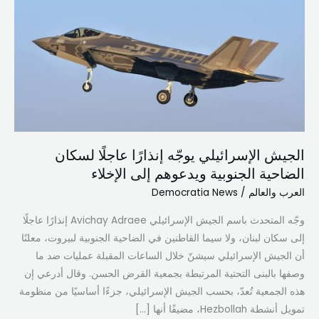
يوجّه
إنذارًا
عاجلًا
لسكان
الضاحية
الجنوبية
ويدعوهم
إلى
الجيش الإسرائيلي يوجّه إنذارًا عاجلًا لسكان
الإخلاء
الضاحية الجنوبية ويدعوهم إلى الإخلاء
العرب والعالم
/
Democratia News
وجّه المتحدث باسم الجيش الإسرائيلي Avichay Adraee إنذارًا عاجلًا
إلى سكان لبنان، ولا سيما القاطنين في الضاحية الجنوبية لبيروت، معلنًا
أن الجيش الإسرائيلي سيشنّ خلال الساعات المقبلة عمليات ضد ما
وصفها بالبنى التحتية المرتبطة بجمعية القرض الحسن. وقال أدرعي إن
هذه الجمعية تُعدّ، بحسب الجيش الإسرائيلي، جزءًا أساسيًا من منظومة
تمويل أنشطة Hezbollah، مضيفًا أنها […]