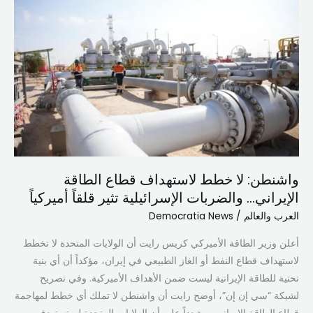
واشنطن:
لا
خطط
لاستهداف
قطاع
الطاقة
الإيراني…
والضربات
الإسرائيلية
تثير
واشنطن: لا خطط لاستهداف قطاع الطاقة
قلقاً
الإيراني… والضربات الإسرائيلية تثير قلقاً أميركياً
أميركياً
العرب والعالم
/
Democratia News
أعلن وزير الطاقة الأميركي كريس رايت أن الولايات المتحدة لا تخطط
لاستهداف قطاع النفط أو الغاز الطبيعي في إيران، مؤكداً أن أي بنية
تحتية للطاقة الإيرانية ليست ضمن الأهداف الأميركية. وفي تصريح
لشبكة “سي إن إن”، أوضح رايت أن واشنطن لا تملك أي خطط لمهاجمة