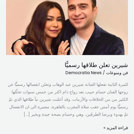
طلاقها
رسميًّا
شيرين تعلن طلاقها رسميًّا
فن ومنوعات
/
Democratia News
للمرة الثانية تفعلها الفنانة شيرين عبد الوهاب وتعلن انفصالها رسميًّا عن
زوجها الفنان حسام حبيب بعد زواج دام اكثر من خمس سنوات تخلّلها
الكثير من من الخلافات والأزمات. وقد أعلنت شيرين نبأ طلاقها الذي تمّ
رسميًّا يوم أمس عقب صلاة المغرب بالقاهرة، مشيرة الى ان الانفصال
تمّ بهدوء وبرضا الطرفَين، وهي وحسام بصحة جيدة وبخير […]
قراءة المزيد »