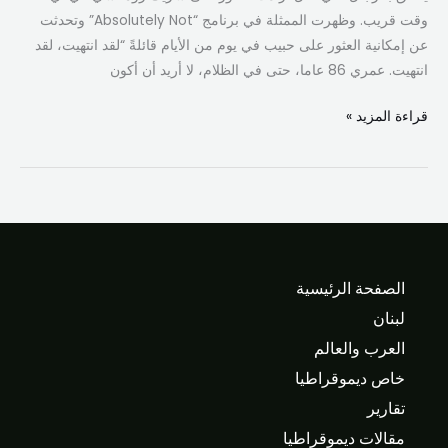
وقت قريب. وظهرت الممثلة في برنامج “Absolutely Not” وتحدثت
عن إمكانية العثور على حبيب في يوم من الأيام قائلةً “لقد انتهيت، لقد
انتهيت. عمري 86 عاما، حتى في الظلام، لا أريد أن أكون
قراءة المزيد »
الصفحة الرئيسية
لبنان
العرب والعالم
خاص ديموقراطيا
تقارير
مقالات ديموقراطيا