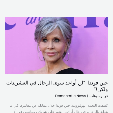
جين
فوندا:
“لن
أواعد
سوى
الرجال
في
العشرينات
ولكن!”
جين فوندا: “لن أواعد سوى الرجال في العشرينات
ولكن!”
فن ومنوعات
/
Democratia News
كشفت النجمة الهوليوودية جين فوندا خلال مقابلة عن معاييرها في ما
يتعلق بالرجال، في حال أرادت العثور على شريك رومانسي في أي