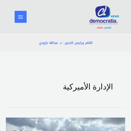
خطي
لى
لمحتوى
الناشر ورئيس التحرير : د. عبدالله بارودي
الإدارة الأميركية
الحدود
الجنوبية