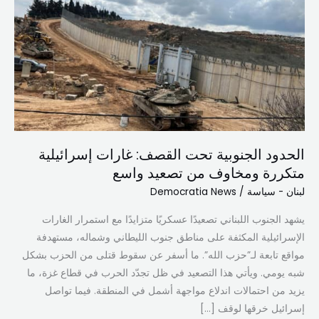
تحت
القصف:
غارات
إسرائيلية
متكررة
ومخاوف
من
تصعيد
الحدود الجنوبية تحت القصف: غارات إسرائيلية
واسع
متكررة ومخاوف من تصعيد واسع
لبنان - سياسة
/
Democratia News
يشهد الجنوب اللبناني تصعيدًا عسكريًا متزايدًا مع استمرار الغارات
الإسرائيلية المكثفة على مناطق جنوب الليطاني وشماله، مستهدفة
مواقع تابعة لـ”حزب الله”. ما أسفر عن سقوط قتلى من الحزب بشكل
شبه يومي. ويأتي هذا التصعيد في ظل تجدّد الحرب في قطاع غزة، ما
يزيد من احتمالات اندلاع مواجهة أشمل في المنطقة. فيما تواصل
إسرائيل خرقها لوقف […]