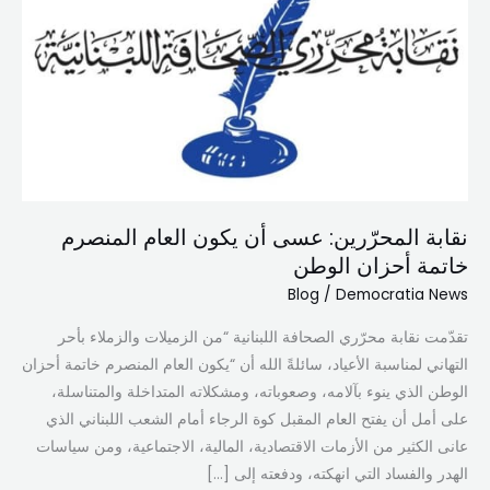
عسى
أن
يكون
العام
المنصرم
خاتمة
أحزان
الوطن
نقابة المحرّرين: عسى أن يكون العام المنصرم
خاتمة أحزان الوطن
Blog
/
Democratia News
تقدّمت نقابة محرّري الصحافة اللبنانية “من الزميلات والزملاء بأحر
التهاني لمناسبة الأعياد، سائلةً الله أن “يكون العام المنصرم خاتمة أحزان
الوطن الذي ينوء بآلامه، وصعوباته، ومشكلاته المتداخلة والمتناسلة،
على أمل أن يفتح العام المقبل كوة الرجاء أمام الشعب اللبناني الذي
عانى الكثير من الأزمات الاقتصادية، المالية، الاجتماعية، ومن سياسات
الهدر والفساد التي انهكته، ودفعته إلى […]