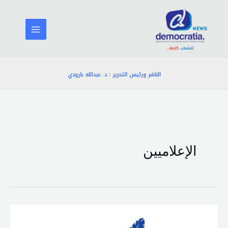
خطي
لى
لمحتوى
الناشر ورئيس التحرير : د. عبدالله بارودي
الإعلاميين
نقابة
المحرّرين: