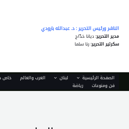
خطي
لى
لمحتوى
الناشر ورئيس التحرير : د. عبدالله بارودي
مدير التحرير:
ديانا خدّاج
سكرتير التحرير:
رنا سلما
الصفحة الرئيسية
لبنان
العرب والعالم
خاص دي
فن ومنوعات
رياضة