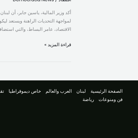
أكد وزير المالية، ياسين جابر، أن لبنان
لمواجهة التحديات الراهنة ويستعد ليكون
الاقتصاد، عامر البساط، والتي استضافها
قراءة المزيد »
الصفحة الرئيسية
لبنان
العرب والعالم
خاص ديموقراطيا
تقا
فن ومنوعات
رياضة