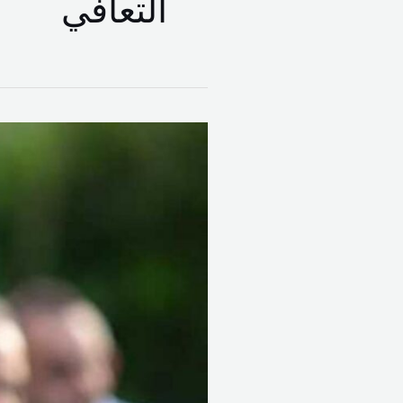
التعافي
فارس
سعيد:
لبنان
على
طريق
التعافي
وسلاح
حزب
الله
بين
أيدي
الدولة