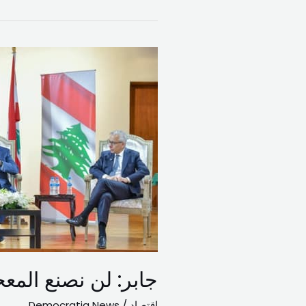
جابر:
لن
نصنع
المعجزات،
لكن
الإصلاح
بدأ!
جابر: لن نصنع المعج
اقتصاد
/
Democratia News